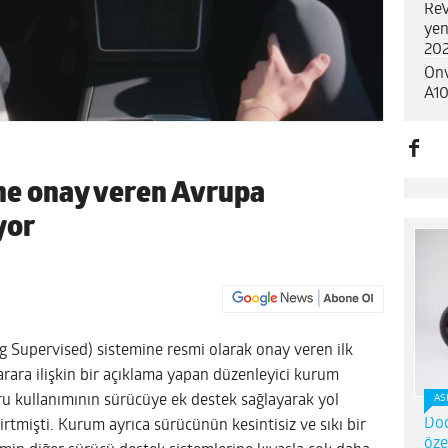
ReV
yen
202
Onv
A10
ine onay veren Avrupa
yor
ng Supervised) sistemine resmi olarak onay veren ilk
rara ilişkin bir açıklama yapan düzenleyici kurum
u kullanımının sürücüye ek destek sağlayarak yol
AS
Dod
rtmişti. Kurum ayrıca sürücünün kesintisiz ve sıkı bir
öze