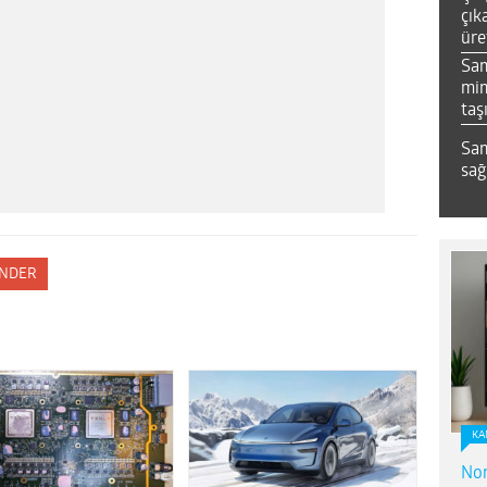
çık
üre
Sa
mim
taş
Sam
sağ
NDER
KA
Nor