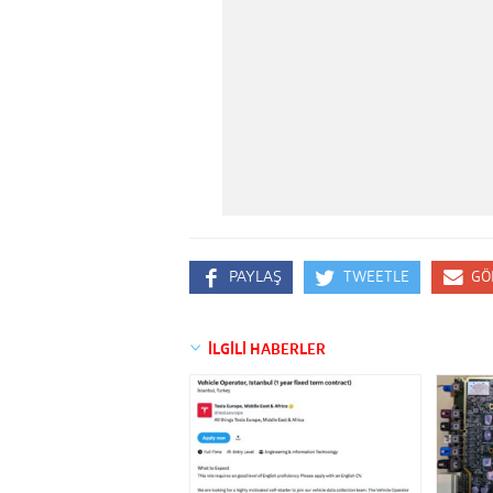
PAYLAŞ
TWEETLE
GÖ
İLGİLİ HABERLER