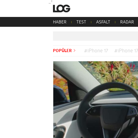
HABER
TEST
ASFALT
RADAR
POPÜLER
#iPhone 17
#iPhone 17