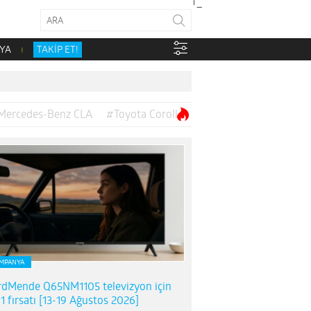
YA
TAKİP ET!
Mercedes-Benz CLA
#Toyota Corolla
MPANYA
dMende Q65NM1105 televizyon için
1 fırsatı [13-19 Ağustos 2026]