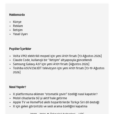
Hakkımızda
Künye
Reklam
İletişim
Yasal Uyarı
Popüler İçerikler
Volta VM2 elektrikli moped için yeni A101 fırsatı [13 Ağustos 2026]
Claude Code, kullanışlı bir "iletişim" altyapısıyla güncellendi
Samsung Galaxy A37 için yeni A101 fırsatı [Ağustos 2026]
Toshiba 65UV2363DT televizyon için yeni A101 fırsatı [13-19 Ağustos
2026]
Nasıl Yapılır?
X platformuna eklenen “otomatik çeviri” özelliği nasıl kapatılır?
Mobil cihazlarda 5G’yi aktif hale getirme
Apple TV ve HomePod akıllı hoparlörlerde Türkçe Siri dil desteği
X için gelen görüntülü ve sesli arama özelliğini kapatma