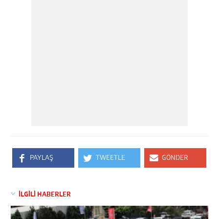
PAYLAŞ
TWEETLE
GÖNDER
İLGİLİ HABERLER