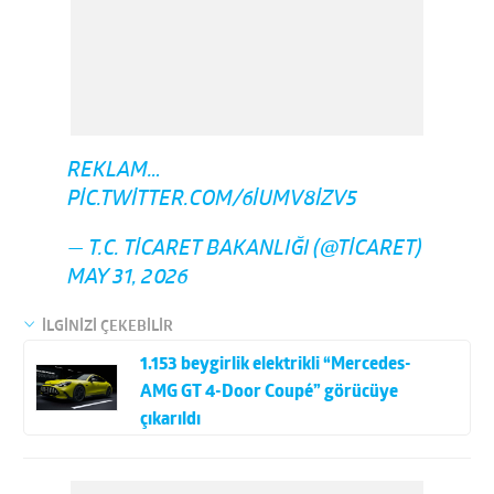
REKLAM…
PIC.TWITTER.COM/6IUMV8IZV5
— T.C. TICARET BAKANLIĞI (@TICARET)
MAY 31, 2026
İLGİNİZİ ÇEKEBİLİR
1.153 beygirlik elektrikli “Mercedes-
AMG GT 4-Door Coupé” görücüye
çıkarıldı