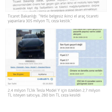
Ticaret Bakanlığı: “Yetki belgesiz ikinci el araç ticareti
yapanlara 305 milyon TL ceza kestik.”
2,4 milyon TL’lik Tesla Model Y için özelden 2,7 milyon
TL isteyen satıcıya, 280 bin TL ceza kesildi