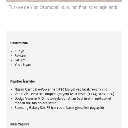
Türkiye’de Yılın Otomobili 2026’nın finalistleri açıklandı
Hakkımızda
Künye
Reklam
İletişim
Yasal Uyarı
Popüler İçerikler
Nissan Qashqai e-Power ile 1.980 km yol yapılarak rekor kırıldı
Volta VM2 elektrikli moped için yeni A101 fırsatı [13 Ağustos 2026]
Dodge Viper'ın V10 motoruyla donatılan özel üretim motosiklet
modeli 180 bin dolara satıldı
Samsung Galaxy S26 FE için resmi basın görselleri paylaşıldı
Nasıl Yapılır?