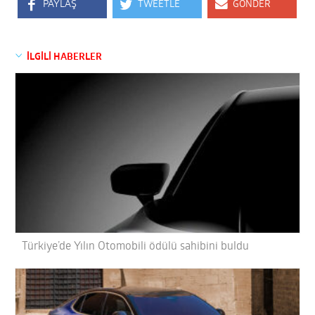
PAYLAŞ
TWEETLE
GÖNDER
İLGİLİ HABERLER
Türkiye’de Yılın Otomobili ödülü sahibini buldu