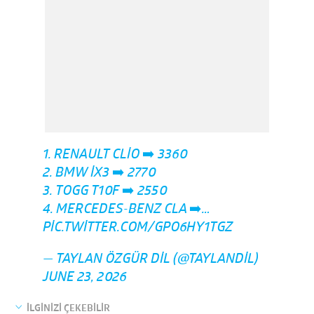
1. RENAULT CLIO ➡️ 3360
2. BMW İX3 ➡️ 2770
3. TOGG T10F ➡️ 2550
4. MERCEDES-BENZ CLA ➡️…
PIC.TWITTER.COM/GPO6HY1TGZ
— TAYLAN ÖZGÜR DIL (@TAYLANDIL)
JUNE 23, 2026
İLGİNİZİ ÇEKEBİLİR