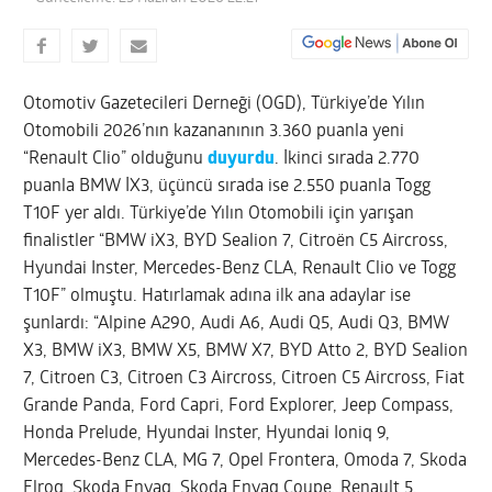
Otomotiv Gazetecileri Derneği (OGD), Türkiye’de Yılın
Otomobili 2026’nın kazananının 3.360 puanla yeni
“Renault Clio” olduğunu
duyurdu
. İkinci sırada 2.770
puanla BMW İX3, üçüncü sırada ise 2.550 puanla Togg
T10F yer aldı. Türkiye’de Yılın Otomobili için yarışan
finalistler “BMW iX3, BYD Sealion 7, Citroën C5 Aircross,
Hyundai Inster, Mercedes-Benz CLA, Renault Clio ve Togg
T10F” olmuştu. Hatırlamak adına ilk ana adaylar ise
şunlardı: “Alpine A290, Audi A6, Audi Q5, Audi Q3, BMW
X3, BMW iX3, BMW X5, BMW X7, BYD Atto 2, BYD Sealion
7, Citroen C3, Citroen C3 Aircross, Citroen C5 Aircross, Fiat
Grande Panda, Ford Capri, Ford Explorer, Jeep Compass,
Honda Prelude, Hyundai Inster, Hyundai Ioniq 9,
Mercedes-Benz CLA, MG 7, Opel Frontera, Omoda 7, Skoda
Elroq, Skoda Enyaq, Skoda Enyaq Coupe, Renault 5,