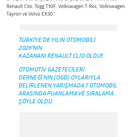
Renault Clio, Togg T10F, Volkswagen T-Roc, Volkswagen
Tayron ve Volvo EX30
.
”
TÜRKIYE’DE YILIN OTOMOBILI
2026’NIN
KAZANANI RENAULT CLIO OLDU❗️
OTOMOTIV GAZETECILERI
DERNEĞI’NIN (OGD) OYLARIYLA
BELIRLENEN YARIŞMADA 7 OTOMOBIL
ARASINDA PUANLAMA VE SIRALAMA
ŞÖYLE OLDU: