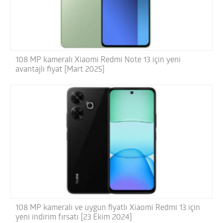
108 MP kameralı Xiaomi Redmi Note 13 için yeni
avantajlı fiyat [Mart 2025]
108 MP kameralı ve uygun fiyatlı Xiaomi Redmi 13 için
yeni indirim fırsatı [23 Ekim 2024]