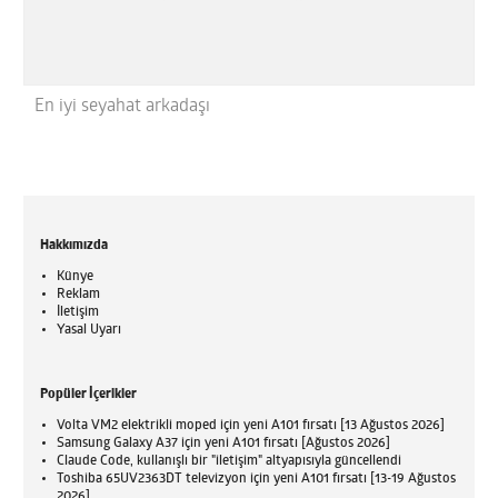
En iyi seyahat arkadaşı
Hakkımızda
Künye
Reklam
İletişim
Yasal Uyarı
Popüler İçerikler
Volta VM2 elektrikli moped için yeni A101 fırsatı [13 Ağustos 2026]
Samsung Galaxy A37 için yeni A101 fırsatı [Ağustos 2026]
Claude Code, kullanışlı bir "iletişim" altyapısıyla güncellendi
Toshiba 65UV2363DT televizyon için yeni A101 fırsatı [13-19 Ağustos
2026]