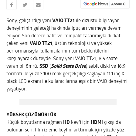
Sony, geliştirdiği yeni
VAIO TT21
ile dizüstü bilgisayar
deneyiminin geleceği hakkında ipuçları vermeye devam
ediyor. Son derece hafif ve kompakt tasarımıyla dikkat
çeken yeni
VAIO TT21
, üstün teknolojisi ve yüksek
performansıyla kullanıcılarının tüm beklentilerini
karşılayacak düzeyde. Sony yeni VAIO TT21; 8.5 saate
varan pil ömrü,
SSD
(
Solid State Drive
) sabit diski ve 16:9
formatı ile yüzde 100 renk gerçekçiliği sağlayan 11.1 inç X-
black LCD ekranı ile kullanıcılarına eşsiz bir VAIO deneyimi
yaşatıyor.
YÜKSEK ÇÖZÜNÜRLÜK
Küçük boyutlarına rağmen
HD
keyfi için
HDMI
çıkışı da
bulunan seri, film izleme keyfini arttırmak için yüzde yüz