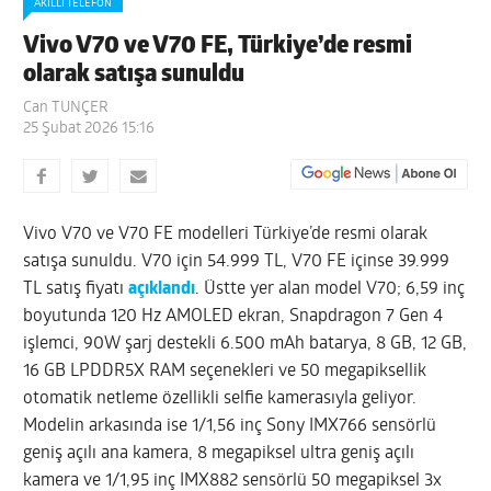
AKILLI TELEFON
Vivo V70 ve V70 FE, Türkiye’de resmi
olarak satışa sunuldu
Can TUNÇER
25 Şubat 2026 15:16
Vivo V70 ve V70 FE modelleri Türkiye’de resmi olarak
satışa sunuldu. V70 için 54.999 TL, V70 FE içinse 39.999
TL satış fiyatı
açıklandı
. Üstte yer alan model V70; 6,59 inç
boyutunda 120 Hz AMOLED ekran, Snapdragon 7 Gen 4
işlemci, 90W şarj destekli 6.500 mAh batarya, 8 GB, 12 GB,
16 GB LPDDR5X RAM seçenekleri ve 50 megapiksellik
otomatik netleme özellikli selfie kamerasıyla geliyor.
Modelin arkasında ise 1/1,56 inç Sony IMX766 sensörlü
geniş açılı ana kamera, 8 megapiksel ultra geniş açılı
kamera ve 1/1,95 inç IMX882 sensörlü 50 megapiksel 3x