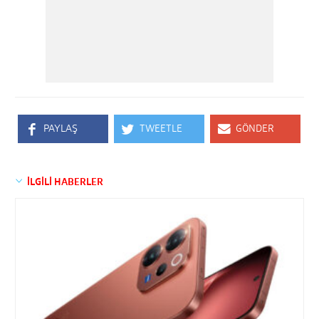
PAYLAŞ
TWEETLE
GÖNDER
İLGİLİ HABERLER