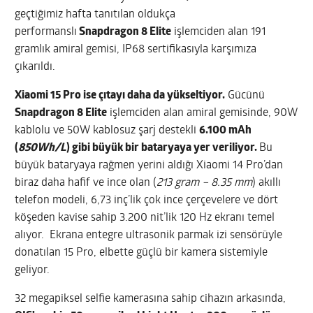
geçtiğimiz hafta tanıtılan oldukça
performanslı
Snapdragon 8 Elite
işlemciden alan 191
gramlık amiral gemisi, IP68 sertifikasıyla karşımıza
çıkarıldı.
Xiaomi 15 Pro ise çıtayı daha da yükseltiyor.
Gücünü
Snapdragon 8 Elite
işlemciden alan amiral gemisinde, 90W
kablolu ve 50W kablosuz şarj destekli
6.100 mAh
(
850Wh/L
) gibi büyük bir bataryaya yer veriliyor.
Bu
büyük bataryaya rağmen yerini aldığı Xiaomi 14 Pro’dan
biraz daha hafif ve ince olan (
213 gram – 8.35 mm
) akıllı
telefon modeli, 6,73 inç’lik çok ince çerçevelere ve dört
köşeden kavise sahip 3.200 nit’lik 120 Hz ekranı temel
alıyor. Ekrana entegre ultrasonik parmak izi sensörüyle
donatılan 15 Pro, elbette güçlü bir kamera sistemiyle
geliyor.
32 megapiksel selfie kamerasına sahip cihazın arkasında,