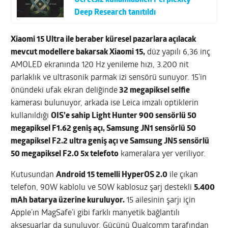
Ücretsiz kullanılabilen Perplexity
Deep Research tanıtıldı
Xiaomi 15 Ultra ile beraber küresel pazarlara açılacak
mevcut modellere bakarsak Xiaomi 15,
düz yapılı 6,36 inç
AMOLED ekranında 120 Hz yenileme hızı, 3.200 nit
parlaklık ve ultrasonik parmak izi sensörü sunuyor. 15’in
önündeki ufak ekran deliğinde
32 megapiksel selfie
kamerası bulunuyor, arkada ise Leica imzalı optiklerin
kullanıldığı
OIS’e sahip Light Hunter 900 sensörlü 50
megapiksel F1.62 geniş açı, Samsung JN1 sensörlü 50
megapiksel F2.2 ultra geniş açı ve Samsung JN5 sensörlü
50 megapiksel F2.0 5x telefoto
kameralara yer veriliyor.
Kutusundan
Android 15 temelli HyperOS 2.0
ile çıkan
telefon, 90W kablolu ve 50W kablosuz şarj destekli
5.400
mAh batarya üzerine kuruluyor.
15 ailesinin şarjı için
Apple’ın MagSafe’i gibi farklı manyetik bağlantılı
aksesuarlar da sunuluyor. Gücünü Qualcomm tarafından