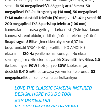
teknik olarak yapılan en son sızıntılara göre 1/0,98 inç
sensörlü
50 megapiksel f/1.63 geniş açı (23 mm)
,
50
megapiksel f/2.2 ultra geniş açı (14 mm)
,
50 megapiksel
f/1.8 makro destekli telefoto (70 mm)
ve
1/1,4 inç sensörlü
200 megapiksel f/2.6 periskop telefoto (100 mm)
kameraları bir araya getiriyor.
Leica
desteğiyle hazırlanan
kamera sistemi oldukça iddialı görünen telefon, gücünü
Snapdragon 8 Elite
işlemciden alıyor ve 6,37 inç
boyutundaki 3200×1440 piksellik LTPO AMOLED
ekranında
120 Hz
yenileme hızı sunuyor. Bu ekran
sızıntıya göre çizilmelere dayanıklı
Xiaomi Shield Glass 2.0
ile korunuyor.
90W
hızlı şarj ve
80W
kablosuz şarj
destekli
5.410 mAh
bataryaya yer verilen telefonda,
32
megapiksellik
bir selfie kamerası kullanılıyor.
LOVE THE CLASSIC CAMERA-INSPIRED
DESIGN, HOPE YOU DO TOO!
#XIAOMI15ULTRA