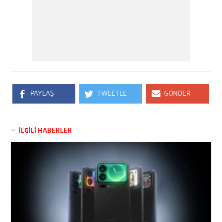
PAYLAŞ
TWEETLE
GÖNDER
İLGİLİ HABERLER