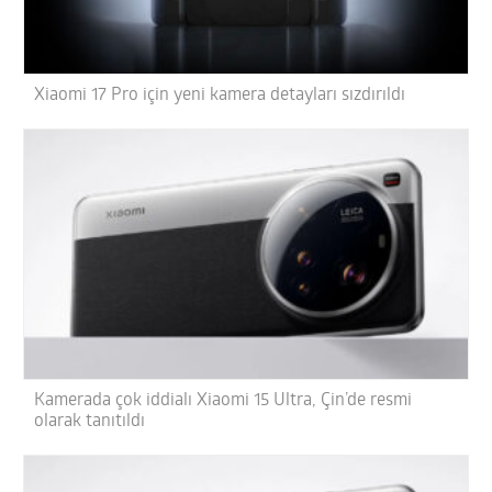
Xiaomi 17 Pro için yeni kamera detayları sızdırıldı
Kamerada çok iddialı Xiaomi 15 Ultra, Çin’de resmi
olarak tanıtıldı