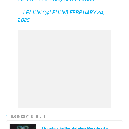
PIC.TWITTER.COM/GLTFEYK8N1
— LEI JUN (@LEIJUN)
FEBRUARY 24,
2025
İLGİNİZİ ÇEKEBİLİR