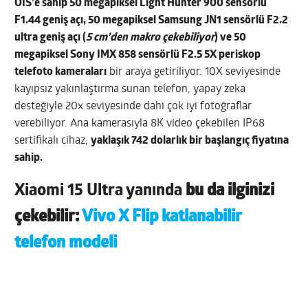
OIS’e sahip 50 megapiksel Light Hunter 900 sensörlü
F1.44 geniş açı, 50 megapiksel Samsung JN1 sensörlü F2.2
ultra geniş açı (
5 cm’den makro çekebiliyor
) ve 50
megapiksel Sony IMX 858 sensörlü F2.5 5X periskop
telefoto kameraları
bir araya getiriliyor. 10X seviyesinde
kayıpsız yakınlaştırma sunan telefon, yapay zeka
desteğiyle 20x seviyesinde dahi çok iyi fotoğraflar
verebiliyor. Ana kamerasıyla 8K video çekebilen IP68
sertifikalı cihaz,
yaklaşık 742 dolarlık bir başlangıç fiyatına
sahip.
Xiaomi 15 Ultra yanında
bu da ilginizi
çekebilir:
Vivo X Flip katlanabilir
telefon modeli