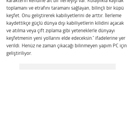
karakterin kendine ait bir ilerleyişi var. Kolaylıkla kaynak
toplamanı ve etrafını taramanı sağlayan, bilinçli bir küpü
keşfet. Onu geliştirerek kabiliyetlerini de arttır. İlerleme
kaydettikçe güçlü dünya dışı kabiliyetlerin kilidini açacak
ve atılma veya çift zıplama gibi yeteneklerle dünyayı
keşfetmenin yeni yollarını elde edeceksin.” ifadelerine yer
verildi. Henüz ne zaman çıkacağı bilinmeyen yapım PC için
geliştiriliyor.