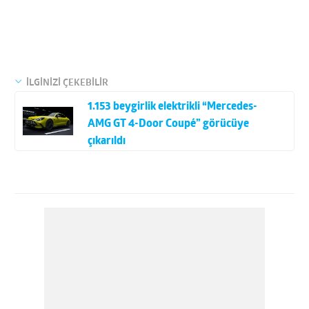
İLGİNİZİ ÇEKEBİLİR
1.153 beygirlik elektrikli “Mercedes-
AMG GT 4-Door Coupé” görücüye
çıkarıldı