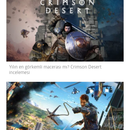
Yılın en görkemli macerası mı? Crimson Desert
incelemesi