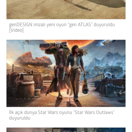
genDESIGN imzalı yeni oyun “gen ATLAS” duyuruldu
[Video]
İlk açık dünya Star Wars oyunu “Star Wars Outlaws”
duyuruldu