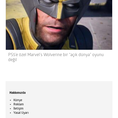
PS5’e özel Marvel’s Wolverine bir “açık dünya” oyunu
değil
Hakkımızda
Künye
Reklam
İletişim
Yasal Uyarı