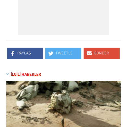
PAYLAŞ
TWEETLE
GÖNDER
İLGİLİ HABERLER