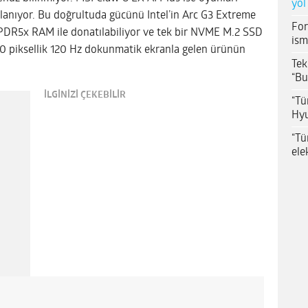
yol
lanıyor. Bu doğrultuda gücünü Intel’in Arc G3 Extreme
For
PPDR5x RAM ile donatılabiliyor ve tek bir NVME M.2 SSD
ism
00 piksellik 120 Hz dokunmatik ekranla gelen ürünün
Tek
“Bu
İLGİNİZİ ÇEKEBİLİR
“Tü
Hyu
“Tü
ele