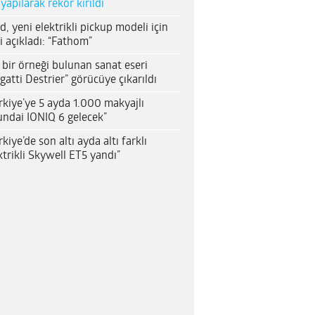
 yapılarak rekor kırıldı
d, yeni elektrikli pickup modeli için
i açıkladı: “Fathom”
 bir örneği bulunan sanat eseri
gatti Destrier” görücüye çıkarıldı
rkiye’ye 5 ayda 1.000 makyajlı
ndai IONIQ 6 gelecek”
rkiye’de son altı ayda altı farklı
ktrikli Skywell ET5 yandı”