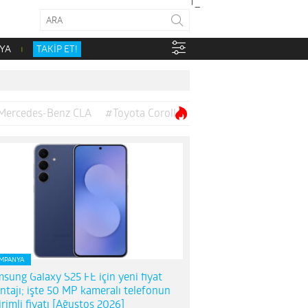
YA
TAKİP ET!
Mercedes-Benz CLA
#Toyota Corolla
MPANYA
sung Galaxy S25 FE için yeni fiyat
ntajı; işte 50 MP kameralı telefonun
irimli fiyatı [Ağustos 2026]