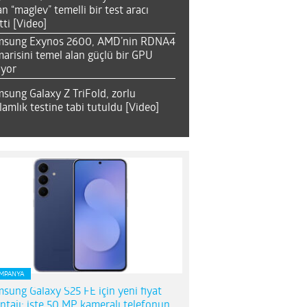
an “maglev” temelli bir test aracı
tti [Video]
msung Exynos 2600, AMD’nin RDNA4
arisini temel alan güçlü bir GPU
ıyor
sung Galaxy Z TriFold, zorlu
lamlık testine tabi tutuldu [Video]
MPANYA
sung Galaxy S25 FE için yeni fiyat
ntajı; işte 50 MP kameralı telefonun