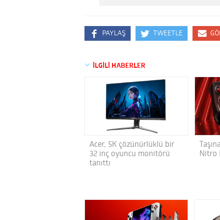
PAYLAŞ
TWEETLE
GÖ
İLGİLİ HABERLER
Acer, 5K çözünürlüklü bir
Taşına
32 inç oyuncu monitörü
Nitro 
tanıttı