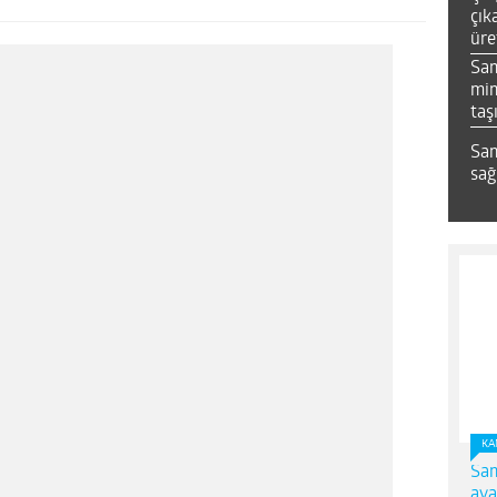
çık
üre
Sa
mim
taş
Sam
sağ
KA
Sam
ava