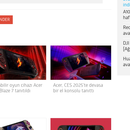
ind
A10
haf
NDER
Red
ava
DJI
[Ağ
Hua
ava
bilir oyun cihazı Acer
Acer, CES 2025’te devasa
Blaze 7 tanıtıldı
bir el konsolu tanıttı