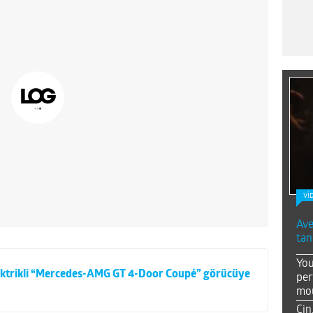
Vİ
Ave
tan
You
elektrikli “Mercedes-AMG GT 4-Door Coupé” görücüye
per
mou
Çin