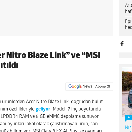
A10
haf
Epi
hed
er Nitro Blaze Link” ve “MSI
ıtıldı
 ürünlerden Acer Nitro Blaze Link, doğrudan bulut
nım özellikleriyle
geliyor
. Model, 7 inç boyutunda
1 GB LPDDR4 RAM ve 8 GB eMMC depolama sunuyor.
AS
 yani oyunları lokal olarak çalıştırmayan ürün, son
Nis
enüz bilinmiyor. MSI Claw 8 EX AI Plus ise oyunları