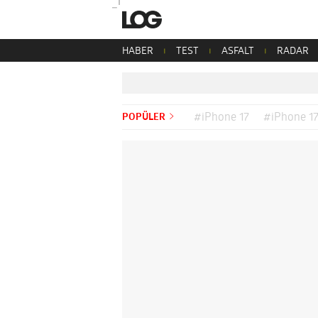
HABER
TEST
ASFALT
RADAR
POPÜLER
#iPhone 17
#iPhone 17