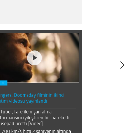
DEO
ngers: Doomsday filminin ikinci
ıtım videosu yayınlandı
Tuber, fare ile nişan alma
formansını iyileştiren bir hareketli
sepad üretti [Video]
, 700 km/s hıza 2 saniyenin altında