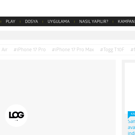
PLAY
DOSYA
UYGULAMA
NASIL YAPILIR?
KAMPAN
 Air
#iPhone 17 Pro
#iPhone 17 Pro Max
#Togg T10F
#
KA
Sam
ava
ind