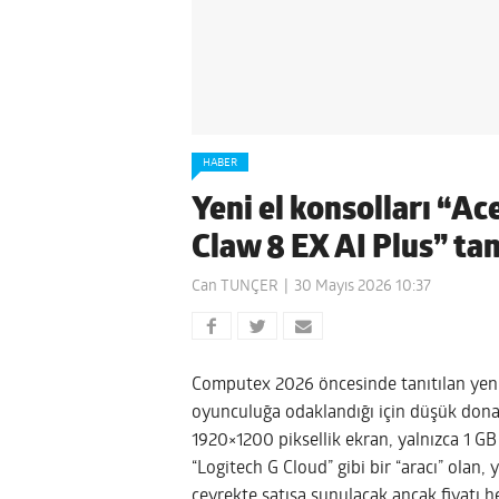
HABER
Yeni el konsolları “Ac
Claw 8 EX AI Plus” tan
Can TUNÇER
30 Mayıs 2026 10:37
Computex 2026 öncesinde tanıtılan yeni
oyunculuğa odaklandığı için düşük dona
1920×1200 piksellik ekran, yalnızca 
“Logitech G Cloud” gibi bir “aracı” olan,
çeyrekte satışa sunulacak ancak fiyatı h