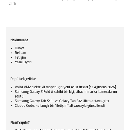
aldı
Hakkımızda
Künye
Reklam
İletişim
Yasal Uyarı
Popüler İçerikler
Volta VM2 elektrikli moped için yeni A101 fırsatı [13 Ağustos 2026]
Samsung Galaxy Z Fold 8 sahibi bir kişi, cihazının arka kameralarını
söktü
Samsung Galaxy Tab S12+ ve Galaxy Tab S12 Ultra ortaya çıktı
Claude Code, kullanışlı bir "iletişim" altyapısıyla güncellendi
Nasıl Yapılır?