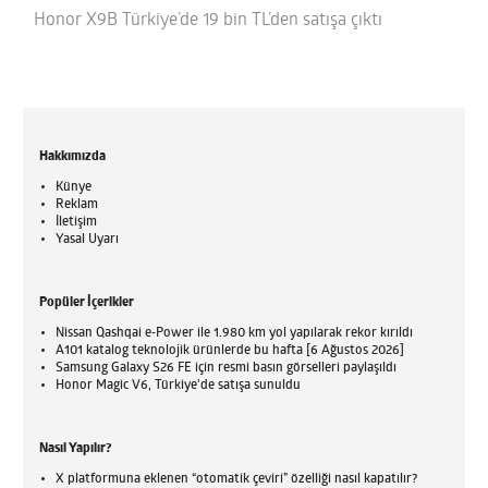
Honor X9B Türkiye’de 19 bin TL’den satışa çıktı
Hakkımızda
Künye
Reklam
İletişim
Yasal Uyarı
Popüler İçerikler
Nissan Qashqai e-Power ile 1.980 km yol yapılarak rekor kırıldı
A101 katalog teknolojik ürünlerde bu hafta [6 Ağustos 2026]
Samsung Galaxy S26 FE için resmi basın görselleri paylaşıldı
Honor Magic V6, Türkiye'de satışa sunuldu
Nasıl Yapılır?
X platformuna eklenen “otomatik çeviri” özelliği nasıl kapatılır?