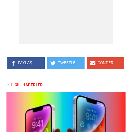
PAYLAŞ
TWEETLE
GÖNDER
İLGİLİ HABERLER