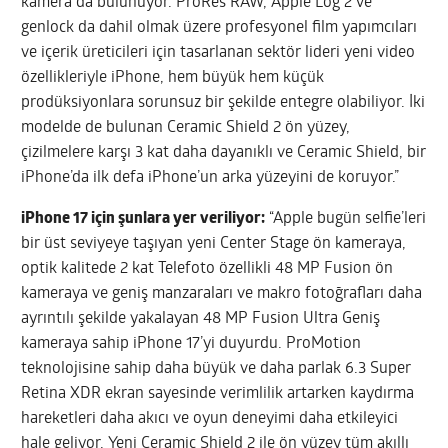
kamera da bulunuyor. ProRes RAW, Apple Log 2 ve
genlock da dahil olmak üzere profesyonel film yapımcıları
ve içerik üreticileri için tasarlanan sektör lideri yeni video
özellikleriyle iPhone, hem büyük hem küçük
prodüksiyonlara sorunsuz bir şekilde entegre olabiliyor. İki
modelde de bulunan Ceramic Shield 2 ön yüzey,
çizilmelere karşı 3 kat daha dayanıklı ve Ceramic Shield, bir
iPhone’da ilk defa iPhone’un arka yüzeyini de koruyor.”
iPhone 17 için şunlara yer veriliyor:
“Apple bugün selfie’leri
bir üst seviyeye taşıyan yeni Center Stage ön kameraya,
optik kalitede 2 kat Telefoto özellikli 48 MP Fusion ön
kameraya ve geniş manzaraları ve makro fotoğrafları daha
ayrıntılı şekilde yakalayan 48 MP Fusion Ultra Geniş
kameraya sahip iPhone 17’yi duyurdu. ProMotion
teknolojisine sahip daha büyük ve daha parlak 6.3 Super
Retina XDR ekran sayesinde verimlilik artarken kaydırma
hareketleri daha akıcı ve oyun deneyimi daha etkileyici
hale geliyor. Yeni Ceramic Shield 2 ile ön yüzey tüm akıllı