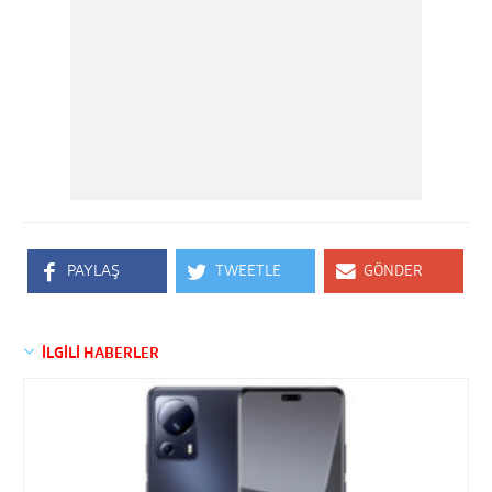
PAYLAŞ
TWEETLE
GÖNDER
İLGİLİ HABERLER