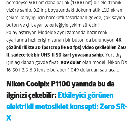
neredeyse 500 nit daha parlak (1.000 nit) bir elektronik
vizöre sahip. 3,2 inç boyutundaki dokunmatik LCD ekranı
çekim kolaylığı için hareketli tasarlanan gövde, çok sayıda
buton ve çift ayar tekerleğiyle çekim sürecini
kolaylaştırıyor. Modelde aynı zamanda hazır renk
ayarlarına hızlı erişim sunan bir buton da bulunuyor.
4K
çözünürlükte 30 fps (crop ile 60 fps) video çekilebilen Z50
II, sadece tek bir UHS-II SD kart yuvasına sahip.
Yurt dışı
için açıklanan gövde fiyatı
909 dolar
olan model, Nikon DX
16-50 F3.5-6.3 lensle beraber 1.049 dolardan satılacak.
Nikon Coolpix P1100 yanında bu da
ilginizi çekebilir:
Etkileyici görünen
elektrikli motosiklet konsepti: Zero SR-
X