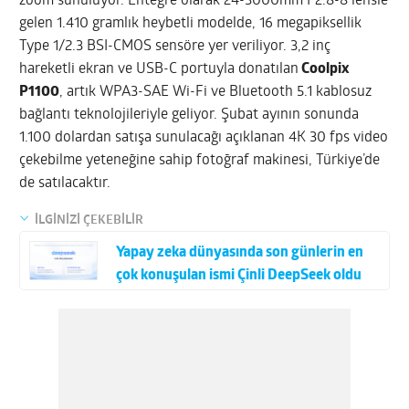
zoom sunuluyor. Entegre olarak 24-3000mm F2.8-8 lensle
gelen 1.410 gramlık heybetli modelde, 16 megapiksellik
Type 1/2.3 BSI-CMOS sensöre yer veriliyor. 3,2 inç
hareketli ekran ve USB-C portuyla donatılan
Coolpix
P1100
, artık WPA3-SAE Wi-Fi ve Bluetooth 5.1 kablosuz
bağlantı teknolojileriyle geliyor. Şubat ayının sonunda
1.100 dolardan satışa sunulacağı açıklanan 4K 30 fps video
çekebilme yeteneğine sahip fotoğraf makinesi, Türkiye’de
de satılacaktır.
İLGİNİZİ ÇEKEBİLİR
Yapay zeka dünyasında son günlerin en
çok konuşulan ismi Çinli DeepSeek oldu