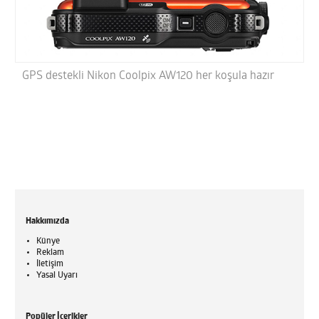
GPS destekli Nikon Coolpix AW120 her koşula hazır
Hakkımızda
Künye
Reklam
İletişim
Yasal Uyarı
Popüler İçerikler