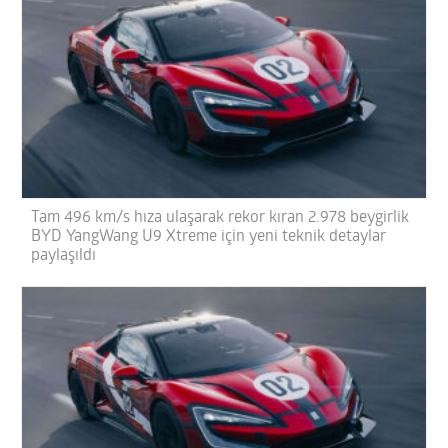
Tam 496 km/s hıza ulaşarak rekor kıran 2.978 beygirlik
BYD YangWang U9 Xtreme için yeni teknik detaylar
paylaşıldı