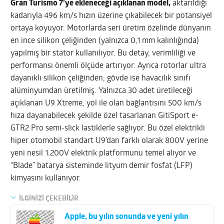
Gran Turismo 7’ye ekleneceği açıklanan model,
aktarıldığı
kadarıyla 496 km/s hızın üzerine çıkabilecek bir potansiyel
ortaya koyuyor. Motorlarda seri üretim özelinde dünyanın
en ince silikon çeliğinden (yalnızca 0,1 mm kalınlığında)
yapılmış bir stator kullanılıyor. Bu detay, verimliliği ve
performansı önemli ölçüde artırıyor. Ayrıca rotorlar ultra
dayanıklı silikon çeliğinden, gövde ise havacılık sınıfı
alüminyumdan üretilmiş. Yalnızca 30 adet üretileceği
açıklanan U9 Xtreme, yol ile olan bağlantısını 500 km/s
hıza dayanabilecek şekilde özel tasarlanan GitiSport e-
GTR2 Pro semi-slick lastiklerle sağlıyor. Bu özel elektrikli
hiper otomobil standart U9’dan farklı olarak 800V yerine
yeni nesil 1.200V elektrik platformunu temel alıyor ve
“Blade” batarya sisteminde lityum demir fosfat (LFP)
kimyasını kullanıyor.
İLGİNİZİ ÇEKEBİLİR
Apple, bu yılın sonunda ve yeni yılın