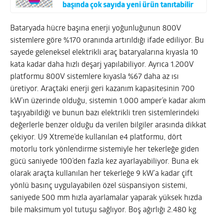
başında çok sayıda yeni ürün tanıtabilir
Bataryada hücre başına enerji yoğunluğunun 800V
sistemlere göre %170 oranında artırıldığı ifade ediliyor. Bu
sayede geleneksel elektrikli araç bataryalarına kıyasla 10
kata kadar daha hızlı deşarj yapılabiliyor. Ayrıca 1.200V
platformu 800V sistemlere kıyasla %67 daha az ısı
üretiyor. Araçtaki enerji geri kazanım kapasitesinin 700
kW’ın üzerinde olduğu, sistemin 1.000 amper’e kadar akım
taşıyabildiği ve bunun bazı elektrikli tren sistemlerindeki
değerlerle benzer olduğu da verilen bilgiler arasında dikkat
çekiyor. U9 Xtreme’de kullanılan e4 platformu, dört
motorlu tork yönlendirme sistemiyle her tekerleğe giden
gücü saniyede 100’den fazla kez ayarlayabiliyor. Buna ek
olarak araçta kullanılan her tekerleğe 9 kW’a kadar çift
yönlü basınç uygulayabilen özel süspansiyon sistemi,
saniyede 500 mm hızla ayarlamalar yaparak yüksek hızda
bile maksimum yol tutuşu sağlıyor. Boş ağırlığı 2.480 kg