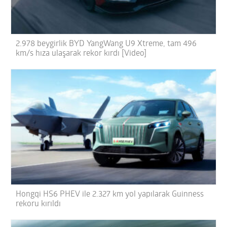
2.978 beygirlik BYD YangWang U9 Xtreme, tam 496
km/s hıza ulaşarak rekor kırdı [Video]
Hongqi HS6 PHEV ile 2.327 km yol yapılarak Guinness
rekoru kırıldı