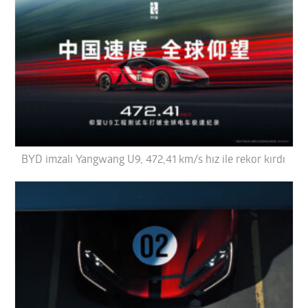
BYD imzalı Yangwang U9, 472,41 km/s hız ile rekor kırdı