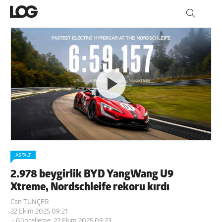
ASFALT
2.978 beygirlik BYD YangWang U9
Xtreme, Nordschleife rekoru kırdı
Can TUNÇER
22 Ekim 2025 09:21
- Güncelleme: 22 Ekim 2025 09:23