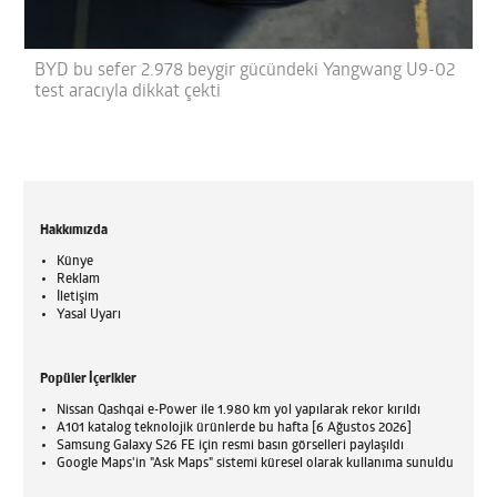
BYD bu sefer 2.978 beygir gücündeki Yangwang U9-02
test aracıyla dikkat çekti
Hakkımızda
Künye
Reklam
İletişim
Yasal Uyarı
Popüler İçerikler
Nissan Qashqai e-Power ile 1.980 km yol yapılarak rekor kırıldı
A101 katalog teknolojik ürünlerde bu hafta [6 Ağustos 2026]
Samsung Galaxy S26 FE için resmi basın görselleri paylaşıldı
Google Maps'in "Ask Maps" sistemi küresel olarak kullanıma sunuldu