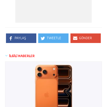
PAYLAŞ
TWEETLE
GÖNDER
İLGİLİ HABERLER