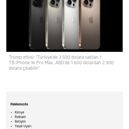
Trump etkisi: “Türkiye’de 3.500 dolara satılan 1
TB iPhone 16 Pro Max, ABD’de 1.600 dolardan 2.300
dolara çıkabilir”
Hakkımızda
Künye
Reklam
İletişim
Yasal Uyarı