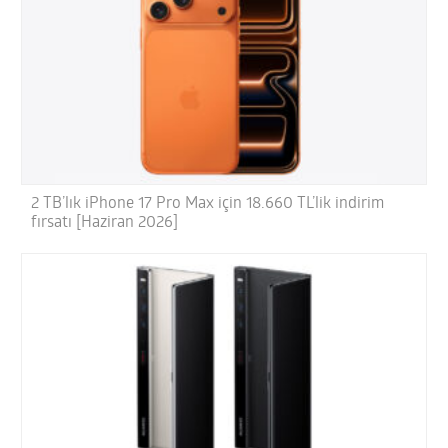
2 TB’lık iPhone 17 Pro Max için 18.660 TL’lik indirim
fırsatı [Haziran 2026]