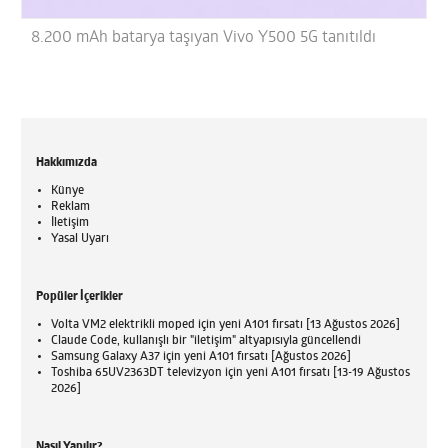
8.200 mAh batarya taşıyan Vivo Y500 5G tanıtıldı
Hakkımızda
Künye
Reklam
İletişim
Yasal Uyarı
Popüler İçerikler
Volta VM2 elektrikli moped için yeni A101 fırsatı [13 Ağustos 2026]
Claude Code, kullanışlı bir "iletişim" altyapısıyla güncellendi
Samsung Galaxy A37 için yeni A101 fırsatı [Ağustos 2026]
Toshiba 65UV2363DT televizyon için yeni A101 fırsatı [13-19 Ağustos
2026]
Nasıl Yapılır?