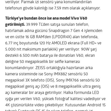
veriliyor. Parmak izi sensörü yana konumlandırılan
telefonun gövde kalınlığı ise 7,59 mm olarak açıklanıyor.
Türkiye’ye bundan önce ise ana model Vivo V60
getirilmişti.
39.999 TL’den satışa sunulan telefon,
hatırlamak adına gücünü Snapdragon 7 Gen 4 işlemciden
ve en üstte 16 GB RAM’den (LPDDR4X) alan telefonda,
6,77 inç boyutunda 120 Hz AMOLED ekrana (Full HD+ ve
5.000 nit maksimum parlaklık) yer veriliyor. 90W şarj
destekli 6.500 mAh batarya ile donatılan V60, ekran
deliğine 50 megapiksellik bir selfie kamerası
konumlandırıyor. ZEISS ortaklığıyla hazırlanan arka
kamera sisteminde ise Sony IMX882 sensörlü 50
megapiksel 3X telefoto (OIS), Sony IMX766 sensörlü 50
megapiksel geniş açı (OIS) ve 8 megapiksellik ultra geniş
açı kameralar bir araya getiriliyor. Halka formunda LED
ışığa yer verilen V60, yüksek fotoğraf kalitesi vadediyor ve
4K çözünürlükte video çekebiliyor. Kutusundan Android 15