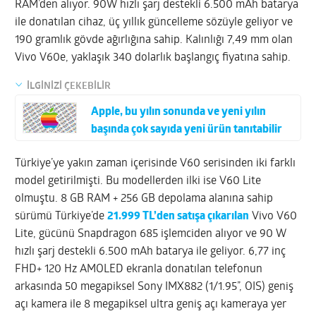
RAM’den alıyor. 90W hızlı şarj destekli 6.500 mAh batarya
ile donatılan cihaz, üç yıllık güncelleme sözüyle geliyor ve
190 gramlık gövde ağırlığına sahip. Kalınlığı 7,49 mm olan
Vivo V60e, yaklaşık 340 dolarlık başlangıç fiyatına sahip.
İLGİNİZİ ÇEKEBİLİR
Apple, bu yılın sonunda ve yeni yılın
başında çok sayıda yeni ürün tanıtabilir
Türkiye’ye yakın zaman içerisinde V60 serisinden iki farklı
model getirilmişti. Bu modellerden ilki ise V60 Lite
olmuştu. 8 GB RAM + 256 GB depolama alanına sahip
sürümü Türkiye’de
21.999 TL’den satışa çıkarılan
Vivo V60
Lite, gücünü Snapdragon 685 işlemciden alıyor ve 90 W
hızlı şarj destekli 6.500 mAh batarya ile geliyor. 6,77 inç
FHD+ 120 Hz AMOLED ekranla donatılan telefonun
arkasında 50 megapiksel Sony IMX882 (1/1.95”, OIS) geniş
açı kamera ile 8 megapiksel ultra geniş açı kameraya yer