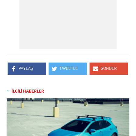
PAYLAŞ
TWEETLE
GÖNDER
İLGİLİ HABERLER