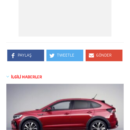
PAYLAŞ
TWEETLE
GÖNDER
İLGİLİ HABERLER