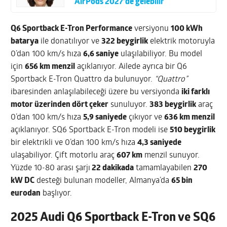
AirPods 2027’de gelebilir
Q6 Sportback E-Tron Performance
versiyonu
100 kWh
batarya
ile donatılıyor ve
322 beygirlik
elektrik motoruyla
0’dan 100 km/s hıza
6,6 saniye
ulaşılabiliyor. Bu model
için
656 km menzil
açıklanıyor. Ailede ayrıca bir Q6
Sportback E-Tron Quattro da bulunuyor.
“Quattro”
ibaresinden anlaşılabileceği üzere bu versiyonda
iki farklı
motor üzerinden dört çeker
sunuluyor.
383 beygirlik
araç
0’dan 100 km/s hıza
5,9 saniyede
çıkıyor ve
636 km menzil
açıklanıyor. SQ6 Sportback E-Tron modeli ise
510 beygirlik
bir elektrikli ve 0’dan 100 km/s hıza
4,3 saniyede
ulaşabiliyor. Çift motorlu araç
607 km
menzil sunuyor.
Yüzde 10-80 arası şarjı
22 dakikada
tamamlayabilen
270
kW DC
desteği bulunan modeller, Almanya’da
65 bin
eurodan
başlıyor.
2025 Audi Q6 Sportback E-Tron ve SQ6