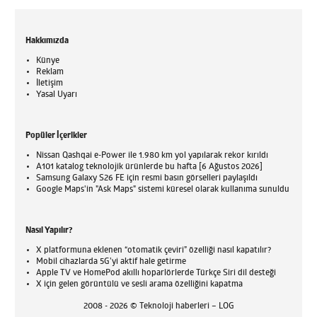
Hakkımızda
Künye
Reklam
İletişim
Yasal Uyarı
Popüler İçerikler
Nissan Qashqai e-Power ile 1.980 km yol yapılarak rekor kırıldı
A101 katalog teknolojik ürünlerde bu hafta [6 Ağustos 2026]
Samsung Galaxy S26 FE için resmi basın görselleri paylaşıldı
Google Maps'in "Ask Maps" sistemi küresel olarak kullanıma sunuldu
Nasıl Yapılır?
X platformuna eklenen “otomatik çeviri” özelliği nasıl kapatılır?
Mobil cihazlarda 5G’yi aktif hale getirme
Apple TV ve HomePod akıllı hoparlörlerde Türkçe Siri dil desteği
X için gelen görüntülü ve sesli arama özelliğini kapatma
2008 - 2026 © Teknoloji haberleri – LOG