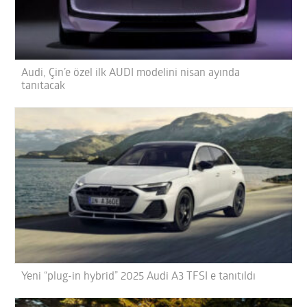
Audi, Çin’e özel ilk AUDI modelini nisan ayında
tanıtacak
Yeni “plug-in hybrid” 2025 Audi A3 TFSI e tanıtıldı