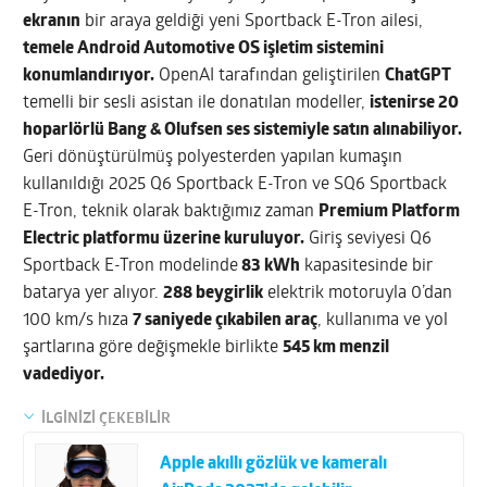
ekranın
bir araya geldiği yeni Sportback E-Tron ailesi,
temele Android Automotive OS işletim sistemini
konumlandırıyor.
OpenAI tarafından geliştirilen
ChatGPT
temelli bir sesli asistan ile donatılan modeller,
istenirse 20
hoparlörlü Bang & Olufsen ses sistemiyle satın alınabiliyor.
Geri dönüştürülmüş polyesterden yapılan kumaşın
kullanıldığı 2025 Q6 Sportback E-Tron ve SQ6 Sportback
E-Tron, teknik olarak baktığımız zaman
Premium Platform
Electric platformu üzerine kuruluyor.
Giriş seviyesi Q6
Sportback E-Tron modelinde
83 kWh
kapasitesinde bir
batarya yer alıyor.
288 beygirlik
elektrik motoruyla 0’dan
100 km/s hıza
7 saniyede çıkabilen araç
, kullanıma ve yol
şartlarına göre değişmekle birlikte
545 km menzil
vadediyor.
İLGİNİZİ ÇEKEBİLİR
Apple akıllı gözlük ve kameralı