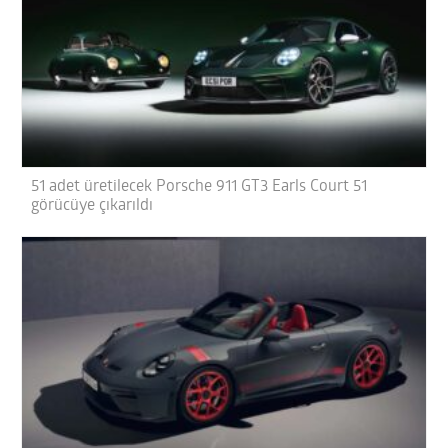
51 adet üretilecek Porsche 911 GT3 Earls Court 51
görücüye çıkarıldı