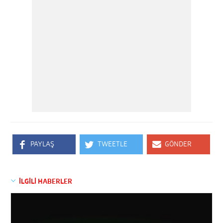
PAYLAŞ
TWEETLE
GÖNDER
İLGİLİ HABERLER