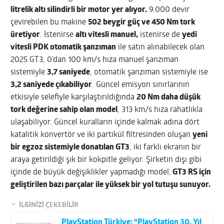
litrelik altı silindirli bir motor yer alıyor.
9.000 devir
çevirebilen bu makine
502 beygir güç ve 450 Nm tork
üretiyor
. İstenirse
altı vitesli manuel,
istenirse de
yedi
vitesli PDK otomatik şanzıman
ile satın alınabilecek olan
2025 GT3, 0’dan 100 km/s hıza manuel şanzıman
sistemiyle
3,7 saniyede
, otomatik şanzıman sistemiyle ise
3,2 saniyede çıkabiliyor
. Güncel emisyon sınırlarının
etkisiyle selefiyle karşılaştırıldığında
20 Nm daha düşük
tork değerine sahip olan model
, 313 km/s hıza rahatlıkla
ulaşabiliyor. Güncel kuralların içinde kalmak adına dört
katalitik konvertör ve iki partikül filtresinden oluşan
yeni
bir egzoz sistemiyle donatılan GT3
, iki farklı ekranın bir
araya getirildiği şık bir kokpitle geliyor. Şirketin dışı gibi
içinde de büyük değişiklikler yapmadığı model,
GT3 RS için
geliştirilen bazı parçalar ile yüksek bir yol tutuşu sunuyor.
İLGİNİZİ ÇEKEBİLİR
PlayStation Türkiye: “PlayStation 30. Yıl