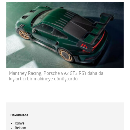
Manthey Racing, Porsche 992 GT3 RS’i daha da
kışkırtıcı bir makineye dönüştürdü
Hakkımızda
Künye
Reklam