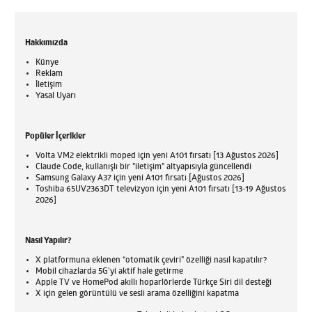
Hakkımızda
Künye
Reklam
İletişim
Yasal Uyarı
Popüler İçerikler
Volta VM2 elektrikli moped için yeni A101 fırsatı [13 Ağustos 2026]
Claude Code, kullanışlı bir "iletişim" altyapısıyla güncellendi
Samsung Galaxy A37 için yeni A101 fırsatı [Ağustos 2026]
Toshiba 65UV2363DT televizyon için yeni A101 fırsatı [13-19 Ağustos
2026]
Nasıl Yapılır?
X platformuna eklenen “otomatik çeviri” özelliği nasıl kapatılır?
Mobil cihazlarda 5G’yi aktif hale getirme
Apple TV ve HomePod akıllı hoparlörlerde Türkçe Siri dil desteği
X için gelen görüntülü ve sesli arama özelliğini kapatma