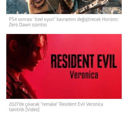
PS4 sonrası “özel oyun” kavramını değiştirecek Horizon:
Zero Dawn sızıntısı
2027’de çıkacak “remake” Resident Evil Veronica
tanıtıldı [Video]