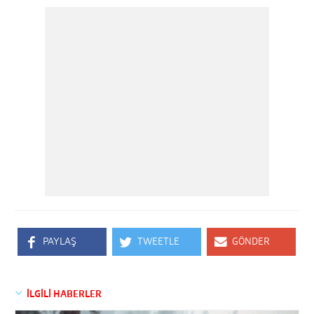
PAYLAŞ
TWEETLE
GÖNDER
İLGİLİ HABERLER