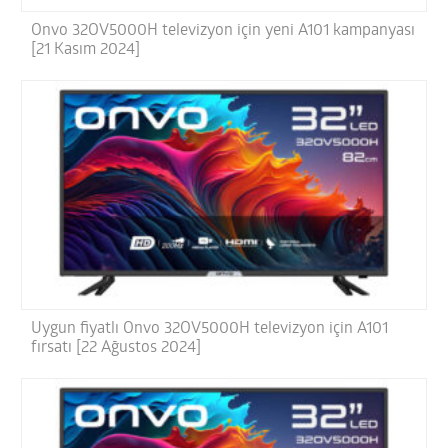
Onvo 32OV5000H televizyon için yeni A101 kampanyası
[21 Kasım 2024]
Uygun fiyatlı Onvo 32OV5000H televizyon için A101
fırsatı [22 Ağustos 2024]