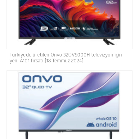
Türkiye’de üretilen Onvo 32OV5000H televizyon için
yeni A101 fırsatı [18 Temmuz 2024]