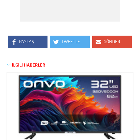
PAYLAŞ
TWEETLE
GÖNDER
İLGİLİ HABERLER