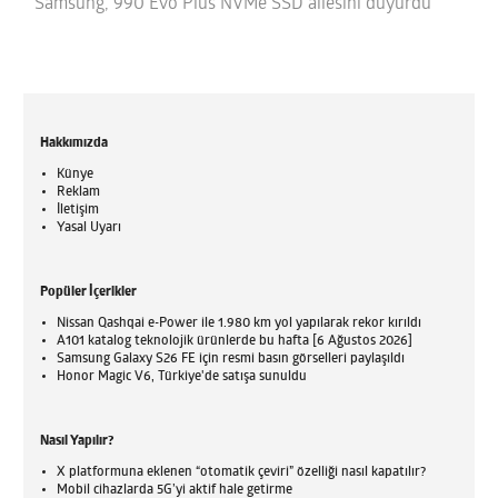
Samsung, 990 Evo Plus NVMe SSD ailesini duyurdu
Hakkımızda
Künye
Reklam
İletişim
Yasal Uyarı
Popüler İçerikler
Nissan Qashqai e-Power ile 1.980 km yol yapılarak rekor kırıldı
A101 katalog teknolojik ürünlerde bu hafta [6 Ağustos 2026]
Samsung Galaxy S26 FE için resmi basın görselleri paylaşıldı
Honor Magic V6, Türkiye'de satışa sunuldu
Nasıl Yapılır?
X platformuna eklenen “otomatik çeviri” özelliği nasıl kapatılır?
Mobil cihazlarda 5G’yi aktif hale getirme