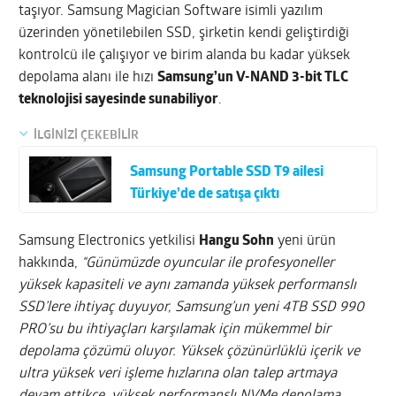
taşıyor. Samsung Magician Software isimli yazılım
üzerinden yönetilebilen SSD, şirketin kendi geliştirdiği
kontrolcü ile çalışıyor ve birim alanda bu kadar yüksek
depolama alanı ile hızı
Samsung’un V-NAND 3-bit TLC
teknolojisi sayesinde sunabiliyor
.
İLGİNİZİ ÇEKEBİLİR
Samsung Portable SSD T9 ailesi
Türkiye’de de satışa çıktı
Samsung Electronics yetkilisi
Hangu Sohn
yeni ürün
hakkında,
“Günümüzde oyuncular ile profesyoneller
yüksek kapasiteli ve aynı zamanda yüksek performanslı
SSD’lere ihtiyaç duyuyor, Samsung’un yeni 4TB SSD 990
PRO’su bu ihtiyaçları karşılamak için mükemmel bir
depolama çözümü oluyor.
Yüksek çözünürlüklü içerik ve
ultra yüksek veri işleme hızlarına olan talep artmaya
devam ettikçe, yüksek performanslı NVMe depolama