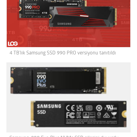
4 TB’lık Samsung SSD 990 PRO versiyonu tanıtıldı