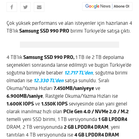
Çok yüksek performans ve alan isteyenler için hazırlanan 4
TB’lık
Samsung SSD 990 PRO
birimi Türkiye’de satışa çıktı.
4 TB’lık
Samsung SSD 990 PRO,
1 TB ile 2 TB depolama
seçenekleri sonrasında lanse edilmişti ve bugün Türkiye’de
soğutma birimiyle beraber
12.717 TL’den
, soğutma birimi
olmadan ise
12.330 TL’den
satışa sunuldu. Sıralı
Okuma/Yazma Hızları
7.450MB/saniyeye
ve
6.900MB/saniye
, Rastgele Okuma/Yazma Hızları ise
1.600K IOPS
ve
1.550K IOPS
seviyesinde olan yani genel
olarak inanılmaz hızlı olan
PCIe Gen 4.0 / NVMe 2.0 / M.2
temelli yeni SSD birimi, 1 TB versiyonunda
1 GB LPDDR4
DRAM, 2 TB versiyonunda
2 GB LPDDR4 DRAM
, yeni
tanıtılan 4 TB versiyonunda ise
4 GB LPDDR4 DRAM