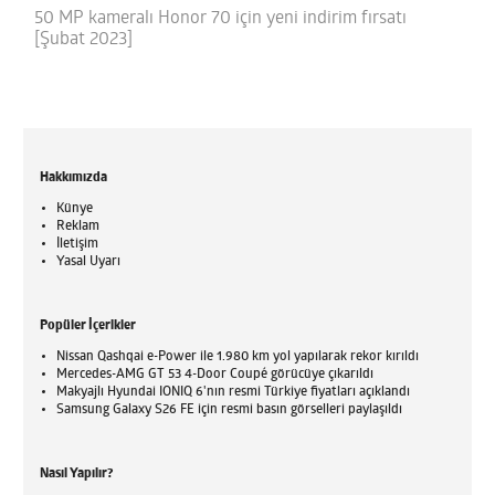
50 MP kameralı Honor 70 için yeni indirim fırsatı
[Şubat 2023]
Hakkımızda
Künye
Reklam
İletişim
Yasal Uyarı
Popüler İçerikler
Nissan Qashqai e-Power ile 1.980 km yol yapılarak rekor kırıldı
Mercedes-AMG GT 53 4-Door Coupé görücüye çıkarıldı
Makyajlı Hyundai IONIQ 6'nın resmi Türkiye fiyatları açıklandı
Samsung Galaxy S26 FE için resmi basın görselleri paylaşıldı
Nasıl Yapılır?