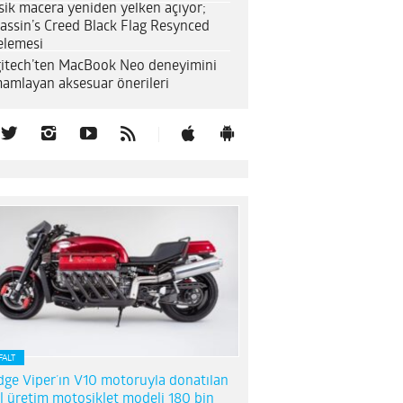
sik macera yeniden yelken açıyor;
assin’s Creed Black Flag Resynced
elemesi
itech’ten MacBook Neo deneyimini
amlayan aksesuar önerileri
FALT
ge Viper’ın V10 motoruyla donatılan
l üretim motosiklet modeli 180 bin