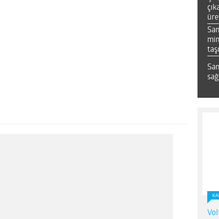
çık
üre
Sa
mim
taş
Sam
sağ
KA
Vol