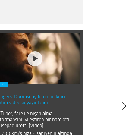
DEO
ngers: Doomsday filminin ikinci
ıtım videosu yayınlandı
Tuber, fare ile nişan alma
formansını iyileştiren bir hareketli
sepad üretti [Video]
, 700 km/s hıza 2 saniyenin altında