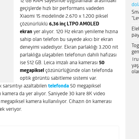
12 GB RAM sayesinde uygulamalar arasındaki
dol
geçişlerde hızlı bir performans vadeden
Sma
Xiaomi 15 modelinde 2.670 x 1.200 piksel
“Le
çözünürlüklü
6,36 inç LTPO AMOLED
Ele
ekran
yer alıyor. 120 Hz ekran yenileme hızına
pay
sahip olan telefon bu sayede akıcı bir ekran
Tog
deneyimi vadediyor. Ekran parlaklığı 3.200 nit
gen
parlaklığa ulaşabilen telefonun dahili hafızası
Tru
ise 512 GB. Leica imzalı ana kamerası
50
yaş
megapiksel
çözünürlüğünde olan telefonda
ola
optik görüntü sabitleme sistemi var.
 sarsıntıyı azaltabilen
telefonda
50 megapiksel
çı kamera da yer alıyor. Saniyede 30 kare 8K video
megapiksel kamera kullanılıyor. Cihazın ön kamerası
ek veriyor.