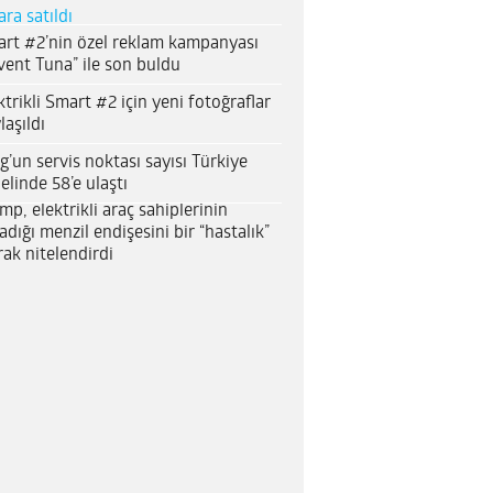
ara satıldı
rt #2’nin özel reklam kampanyası
vent Tuna” ile son buldu
ktrikli Smart #2 için yeni fotoğraflar
laşıldı
g’un servis noktası sayısı Türkiye
elinde 58’e ulaştı
mp, elektrikli araç sahiplerinin
adığı menzil endişesini bir “hastalık”
rak nitelendirdi