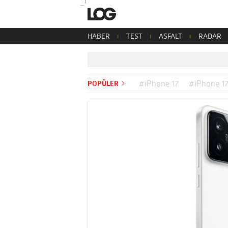
HABER
TEST
ASFALT
RADAR
POPÜLER
#iPhone 17
#iPhone 17