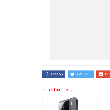
PAYLAŞ
TWEETLE
GÖ
İLGİLİ HABERLER