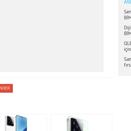
A10
Sen
BİM
Dij
BİM
QLE
içi
Sam
fır
NDER