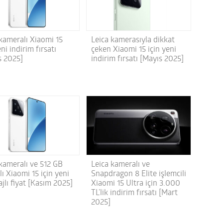
 kameralı Xiaomi 15
Leica kamerasıyla dikkat
eni indirim fırsatı
çeken Xiaomi 15 için yeni
s 2025]
indirim fırsatı [Mayıs 2025]
 kameralı ve 512 GB
Leica kameralı ve
lı Xiaomi 15 için yeni
Snapdragon 8 Elite işlemcili
jlı fiyat [Kasım 2025]
Xiaomi 15 Ultra için 3.000
TL’lik indirim fırsatı [Mart
2025]