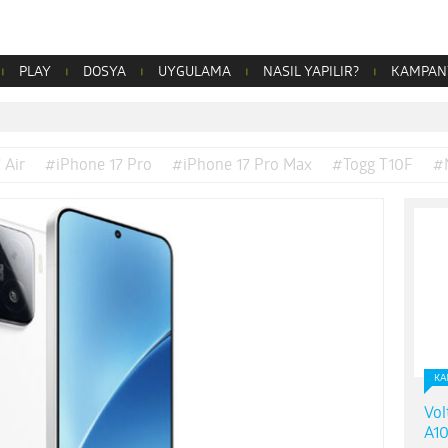
PLAY
DOSYA
UYGULAMA
NASIL YAPILIR?
KAMPAN
 Air
#iPhone 17 Pro
#iPhone 17 Pro Max
#Togg T10F
#
KA
Vol
A10