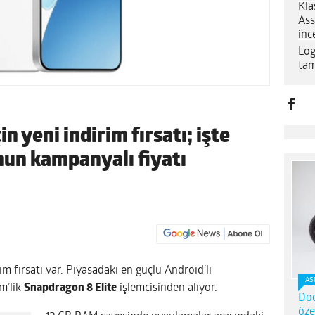
Kla
Ass
inc
Log
tam
in yeni indirim fırsatı; işte
nun kampanyalı fiyatı
irim fırsatı var. Piyasadaki en güçlü Android’li
AS
m’lik
Snapdragon 8 Elite
işlemcisinden alıyor.
Dod
öze