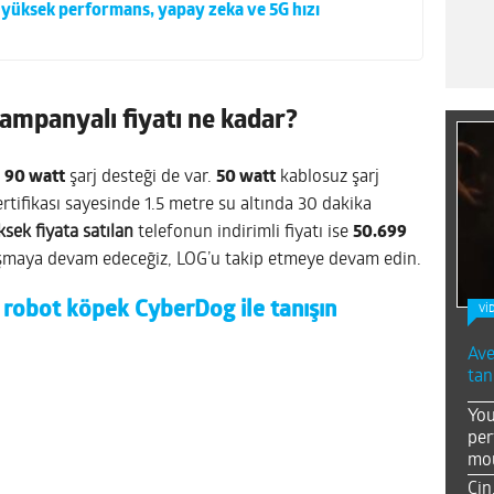
 yüksek performans, yapay zeka ve 5G hızı
kampanyalı fiyatı ne kadar?
a
90 watt
şarj desteği de var.
50 watt
kablosuz şarj
rtifikası sayesinde 1.5 metre su altında 30 dakika
sek fiyata satılan
telefonun indirimli fiyatı ise
50.699
aşmaya devam edeceğiz, LOG’u takip etmeye devam edin.
 robot köpek CyberDog ile tanışın
Vİ
Ave
tan
You
per
mou
Çin