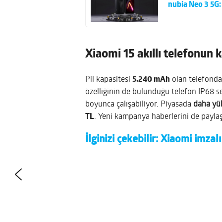
nubia Neo 3 5G:
Xiaomi 15 akıllı telefonun 
Pil kapasitesi
5.240 mAh
olan telefond
özelliğinin de bulunduğu telefon IP68 se
boyunca çalışabiliyor. Piyasada
daha yük
TL
. Yeni kampanya haberlerini de payl
İlginizi çekebilir:
Xiaomi imzalı