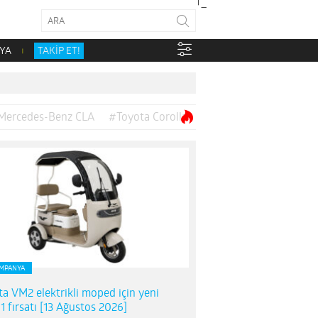
YA
TAKİP ET!
Mercedes-Benz CLA
#Toyota Corolla
MPANYA
ta VM2 elektrikli moped için yeni
1 fırsatı [13 Ağustos 2026]