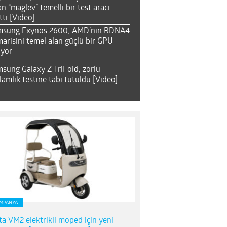
an “maglev” temelli bir test aracı
tti [Video]
msung Exynos 2600, AMD’nin RDNA4
arisini temel alan güçlü bir GPU
ıyor
sung Galaxy Z TriFold, zorlu
lamlık testine tabi tutuldu [Video]
MPANYA
ta VM2 elektrikli moped için yeni