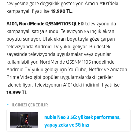
seviyesine göre değişiklik gösteriyor. Aracın A101’deki
kampanyalı fiyatı ise
19.990 TL
.
A101, NordMende Q55NM1105 QLED
televizyonu da
kampanyalı satışa sundu. Televizyon 55 inçlik ekran
boyutu sunuyor. Ufak ekran boyutuyla göze çarpan
televizyonda Android TV yüklü geliyor. Bu destek
sayesinde televizyonda uygulamalar veya oyunlar
kullanılabiliyor. NordMende Q55NM1105 modelinde
Android TV yüklü geldiği için YouTube, Netflix ve Amazon
Prime Video gibi popüler uygulamalardaki içerikler
izlenebiliyor. Televizyonun A101’deki indirimli fiyatı ise
19.999 TL
.
İLGİNİZİ ÇEKEBİLİR
nubia Neo 3 5G: yüksek performans,
yapay zeka ve 5G hızı