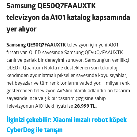
Samsung QE50Q7FAAUXTK
televizyon da A101 katalog kapsamında
yer alıyor
Samsung QE50Q7FAAUXTK
televizyon için yeni A101
fırsatı var. QLED sayesinde Samsung QE50Q7FAAUXTK
canlı ve parlak bir deneyimi sunuyor.
Samsung’un yenilikçi
OLED’i, Quantum Nokta ile desteklenen son teknoloji
kendinden aydınlatmalı pikseller sayesinde koyu siyahlar,
net beyazlar ve tüm renk tonlarını vadediyor. 1 milyar renk
gösterebilen televizyon AirSlim olarak adlandırılan tasarım
sayesinde ince ve şık bir tasarım çizgisine sahip.
Televizyonun A101’deki fiyatı ise
28.999 TL
.
İlginizi çekebilir:
Xiaomi imzalı robot köpek
CyberDog ile tanışın