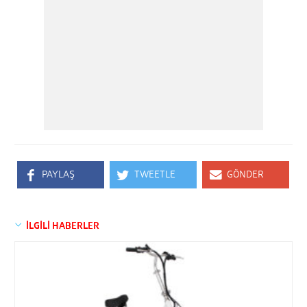
PAYLAŞ
TWEETLE
GÖNDER
İLGİLİ HABERLER