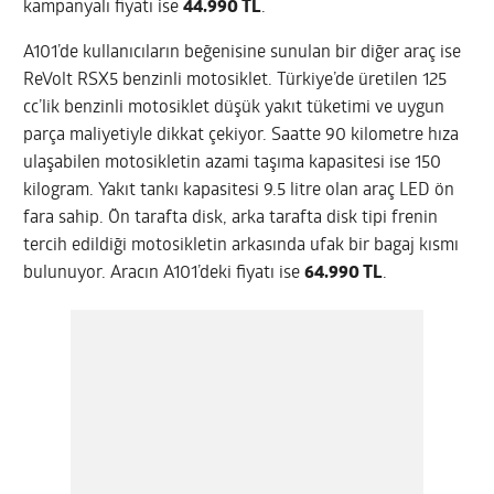
kampanyalı fiyatı ise
44.990 TL
.
A101’de kullanıcıların beğenisine sunulan bir diğer araç ise
ReVolt RSX5 benzinli motosiklet. Türkiye’de üretilen 125
cc’lik benzinli motosiklet düşük yakıt tüketimi ve uygun
parça maliyetiyle dikkat çekiyor. Saatte 90 kilometre hıza
ulaşabilen motosikletin azami taşıma kapasitesi ise 150
kilogram. Yakıt tankı kapasitesi 9.5 litre olan araç LED ön
fara sahip. Ön tarafta disk, arka tarafta disk tipi frenin
tercih edildiği motosikletin arkasında ufak bir bagaj kısmı
bulunuyor. Aracın A101’deki fiyatı ise
64.990 TL
.