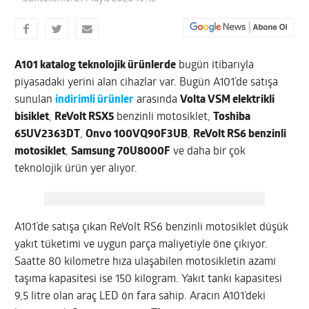
A101 katalog teknolojik ürünlerde
bugün itibarıyla
piyasadaki yerini alan cihazlar var. Bugün A101’de satışa
sunulan
indirimli ürünler
arasında
Volta VSM elektrikli
bisiklet
,
ReVolt RSX5
benzinli motosiklet,
Toshiba
65UV2363DT
,
Onvo 100VQ90F3UB
,
ReVolt RS6 benzinli
motosiklet
,
Samsung 70U8000F
ve daha bir çok
teknolojik ürün yer alıyor.
A101’de satışa çıkan ReVolt RS6 benzinli motosiklet düşük
yakıt tüketimi ve uygun parça maliyetiyle öne çıkıyor.
Saatte 80 kilometre hıza ulaşabilen motosikletin azami
taşıma kapasitesi ise 150 kilogram. Yakıt tankı kapasitesi
9,5 litre olan araç LED ön fara sahip. Aracın A101’deki