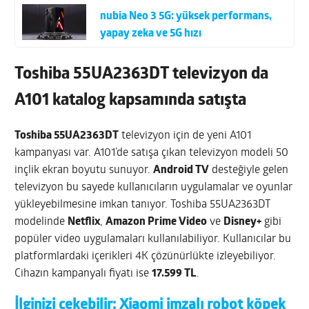
nubia Neo 3 5G: yüksek performans,
yapay zeka ve 5G hızı
Toshiba 55UA2363DT televizyon da
A101 katalog kapsamında satışta
Toshiba 55UA2363DT
televizyon için de yeni A101
kampanyası var. A101’de satışa çıkan televizyon modeli 50
inçlik ekran boyutu sunuyor.
Android TV
desteğiyle gelen
televizyon bu sayede kullanıcıların uygulamalar ve oyunlar
yükleyebilmesine imkan tanıyor. Toshiba 55UA2363DT
modelinde
Netflix
,
Amazon Prime Video
ve
Disney+
gibi
popüler video uygulamaları kullanılabiliyor. Kullanıcılar bu
platformlardaki içerikleri 4K çözünürlükte izleyebiliyor.
Cihazın kampanyalı fiyatı ise
17.599 TL
.
İlginizi çekebilir:
Xiaomi imzalı robot köpek