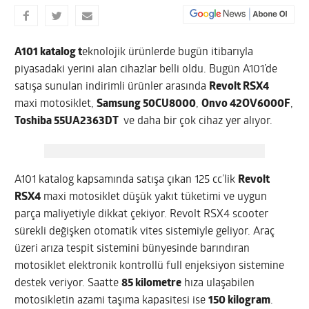
A101 katalog t
eknolojik ürünlerde bugün itibarıyla
piyasadaki yerini alan cihazlar belli oldu. Bugün A101’de
satışa sunulan indirimli ürünler arasında
Revolt RSX4
maxi motosiklet,
Samsung 50CU8000
,
Onvo 42OV6000F
,
Toshiba 55UA2363DT
ve daha bir çok cihaz yer alıyor.
A101 katalog kapsamında satışa çıkan 125 cc’lik
Revolt
RSX4
maxi motosiklet düşük yakıt tüketimi ve uygun
parça maliyetiyle dikkat çekiyor. Revolt RSX4 scooter
sürekli değişken otomatik vites sistemiyle geliyor. Araç
üzeri arıza tespit sistemini bünyesinde barındıran
motosiklet elektronik kontrollü full enjeksiyon sistemine
destek veriyor. Saatte
85 kilometre
hıza ulaşabilen
motosikletin azami taşıma kapasitesi ise
150 kilogram
.