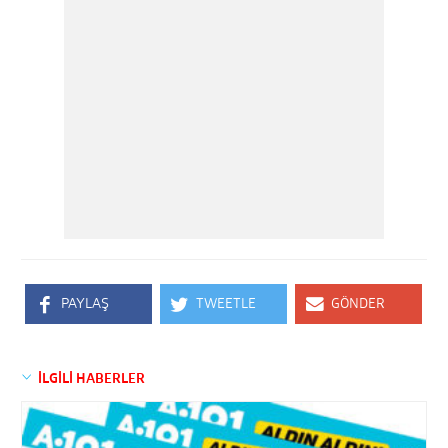
PAYLAŞ
TWEETLE
GÖNDER
İLGİLİ HABERLER