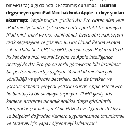
bir GPU taşıdığı da netlik kazanmış durumda.
Tasarımı
değişmeyen yeni iPad Mini hakkında Apple Türkiye şunları
aktarmıştı:
“Apple bugün, gücünü A17 Pro çipten alan yeni
iPad mini’yi tanıttı. Çok sevilen ultra portatif tasarımıyla
iPad mini, mavi ve mor dahil olmak üzere dört muhteşem
renk seçeneğine ve göz alıcı 8.3 inç Liquid Retina ekrana
sahip. Daha hızlı CPU ve GPU, önceki nesil iPad mini’den1
iki kat daha hızlı Neural Engine ve Apple Intelligence
desteğiyle A17 Pro çip en zorlu görevlerde bile inanılmaz
bir performans artışı sağlıyor. Yeni iPad mini’nin çok
yönlülüğü ve gelişmiş becerileri, daha da üretken ve
yaratıcı olmanın yepyeni yollarını sunan Apple Pencil Pro
ile bambaşka bir seviyeye taşınıyor. 12 MP geniş arka
kamera, artırılmış dinamik aralıkla doğal görünümlü
fotoğraflar çekmek için Akıllı HDR 4 özelliğini destekliyor
ve belgeleri doğrudan Kamera uygulamasında tanımlamak
ve taramak için yapay öğrenmeyi kullanıyor.”