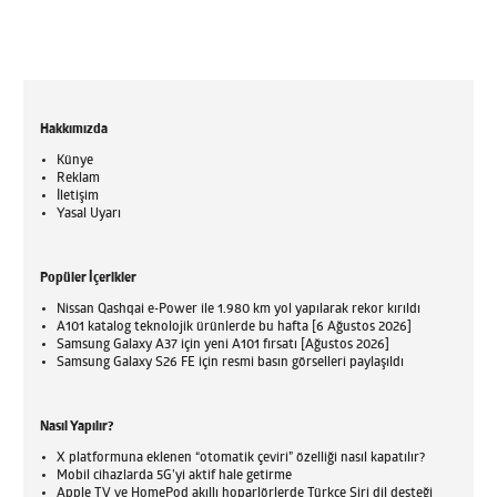
Hakkımızda
Künye
Reklam
İletişim
Yasal Uyarı
Popüler İçerikler
Nissan Qashqai e-Power ile 1.980 km yol yapılarak rekor kırıldı
A101 katalog teknolojik ürünlerde bu hafta [6 Ağustos 2026]
Samsung Galaxy A37 için yeni A101 fırsatı [Ağustos 2026]
Samsung Galaxy S26 FE için resmi basın görselleri paylaşıldı
Nasıl Yapılır?
X platformuna eklenen “otomatik çeviri” özelliği nasıl kapatılır?
Mobil cihazlarda 5G’yi aktif hale getirme
Apple TV ve HomePod akıllı hoparlörlerde Türkçe Siri dil desteği