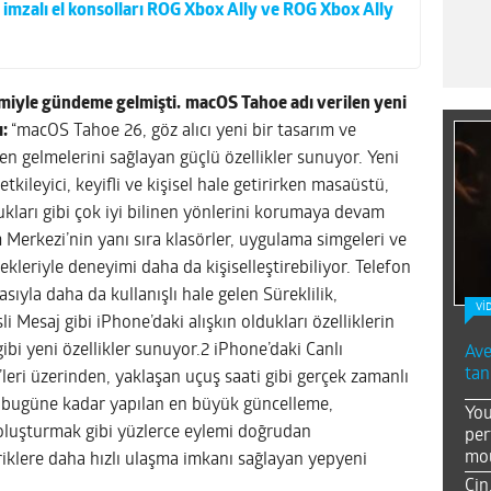
s imzalı el konsolları ROG Xbox Ally ve ROG Xbox Ally
emiyle gündeme gelmişti.
macOS Tahoe adı verilen yeni
ı:
“macOS Tahoe 26, göz alıcı yeni bir tasarım ve
den gelmelerini sağlayan güçlü özellikler sunuyor. Yeni
tkileyici, keyifli ve kişisel hale getirirken masaüstü,
kları gibi çok iyi bilinen yönlerini korumaya devam
 Merkezi’nin yanı sıra klasörler, uygulama simgeleri ve
kleriyle deneyimi daha da kişiselleştirebiliyor. Telefon
yla daha da kullanışlı hale gelen Süreklilik,
Vİ
li Mesaj gibi iPhone’daki alışkın oldukları özelliklerin
gibi yeni özellikler sunuyor.2 iPhone’daki Canlı
Ave
tan
c’leri üzerinden, yaklaşan uçuş saati gibi gerçek zamanlı
’ta bugüne kadar yapılan en büyük güncelleme,
You
 oluşturmak gibi yüzlerce eylemi doğrudan
per
mou
riklere daha hızlı ulaşma imkanı sağlayan yepyeni
Çin