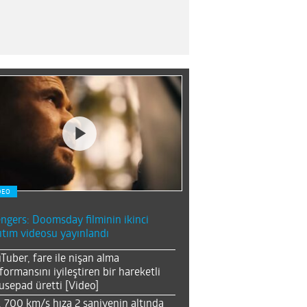
DEO
ngers: Doomsday filminin ikinci
ıtım videosu yayınlandı
Tuber, fare ile nişan alma
formansını iyileştiren bir hareketli
sepad üretti [Video]
, 700 km/s hıza 2 saniyenin altında