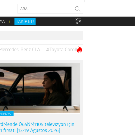
YA
TAKİP ET!
Mercedes-Benz CLA
#Toyota Corolla
MPANYA
dMende Q65NM1105 televizyon için
1 fırsatı [13-19 Ağustos 2026]