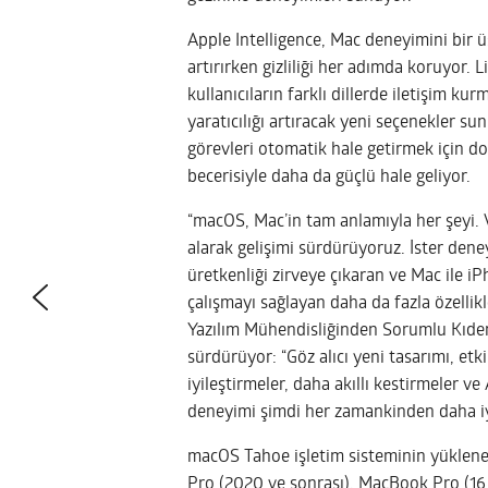
Apple Intelligence, Mac deneyimini bir üs
artırırken gizliliği her adımda koruyor. Li
kullanıcıların farklı dillerde iletişim 
yaratıcılığı artıracak yeni seçenekler su
görevleri otomatik hale getirmek için 
becerisiyle daha da güçlü hale geliyor.
“macOS, Mac’in tam anlamıyla her şeyi. Ve
alarak gelişimi sürdürüyoruz. İster deneyi
üretkenliği zirveye çıkaran ve Mac ile 
çalışmayı sağlayan daha da fazla özellikl
Yazılım Mühendisliğinden Sorumlu Kıdeml
sürdürüyor: “Göz alıcı yeni tasarımı, etki
iyileştirmeler, daha akıllı kestirmeler v
deneyimi şimdi her zamankinden daha iy
macOS Tahoe işletim sisteminin yüklene
Pro (2020 ve sonrası), MacBook Pro (16 