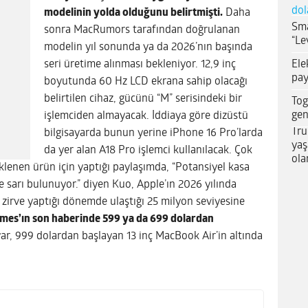
dol
modelinin yolda olduğunu belirtmişti.
Daha
Sma
sonra MacRumors tarafından doğrulanan
“Le
modelin yıl sonunda ya da 2026’nın başında
Ele
seri üretime alınması bekleniyor. 12,9 inç
pay
boyutunda 60 Hz LCD ekrana sahip olacağı
belirtilen cihaz, gücünü “M” serisindeki bir
Tog
gen
işlemciden almayacak. İddiaya göre dizüstü
Tru
bilgisayarda bunun yerine iPhone 16 Pro’larda
yaş
da yer alan A18 Pro işlemci kullanılacak. Çok
ola
lenen ürün için yaptığı paylaşımda, “Potansiyel kasa
 sarı bulunuyor.” diyen Kuo, Apple’ın 2026 yılında
 zirve yaptığı dönemde ulaştığı 25 milyon seviyesine
imes’ın son haberinde 599 ya da 699 dolardan
yar, 999 dolardan başlayan 13 inç MacBook Air’in altında