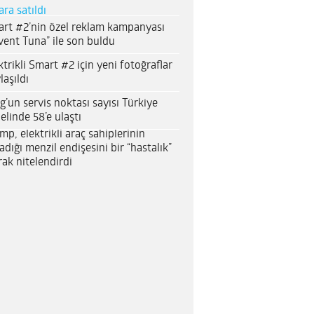
ara satıldı
rt #2’nin özel reklam kampanyası
vent Tuna” ile son buldu
ktrikli Smart #2 için yeni fotoğraflar
laşıldı
g’un servis noktası sayısı Türkiye
elinde 58’e ulaştı
mp, elektrikli araç sahiplerinin
adığı menzil endişesini bir “hastalık”
rak nitelendirdi