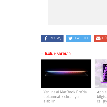
PAYLAŞ
TWEETLE
GÖ
İLGİLİ HABERLER
Yeni nesil MacBook Pro’da
Apple
dokunmatik ekran yer
bilgi
alabilir
çalışı