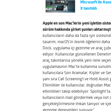
Microsoft ile Asu
X tanıtıldı
Apple en son Mac’lerin yeni işletim sist
sürüm hakkında şirket şunları aktarmışt
kullanıcıların daha da fazla işin üstesin
tasarım, macOS’in ikonik öğelerini daha e
Dock, uygulama içi gezinme ve araç çubu
ediyor. Kullanıcılar güncellenen Denetim
araç takımlarına yönelik yeni renk seçene
uygulamasının Mac’te kullanıma sunulması
kullanıcılara Son Aramalar, Kişiler ve Ses
yanı sıra Call Screening1 ve Hold Assist 
Etkinlikler ile kullanıcılar, doğrudan Ma
etkinlikleri takip edebiliyor. Spotlight
kullanıcıların mail göndermek veya not
gerçekleştirmesine imkan tanıyor ve içe
gezinme deneyimleri sunuyor.”