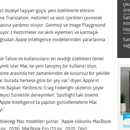
çık
üre
t düzeye taşıyan güçlü yeni özelliklerle etkisini
Sa
ve Translation, metinleri ve sesli içerikleri çevirerek
mim
kurmasına yardımcı oluyor. Genmoji ve Image Playground
taş
nuyor.3 Kestirmeler ise akıllı eylemleri ve karmaşık
Sam
doğrudan Apple Intelligence modellerinden yararlanma
sağ
 Tahoe ile kullanıcıların en sevdiği özellikleri temel
mli ister Mac ile yeni tanışmış bir kullanıcı olun,
iPhone arasında her zamankinden de kusursuz bir şekilde
e, burada herkese göre bir şey var.” diyen Apple’ın
i Başkan Yardımcısı Craig Federighi sözlerini şöyle
leyici Süreklilik deneyimleri, Spotlight’taki önemli
e Apple Intelligence’ta yapılan güncellemelerle Mac
i.”
KA
bileceği Mac modelleri şunlar: “Apple silikonlu MacBook
Nor
inç, 2019), MacBook Pro (13 inç, 2020, Dört