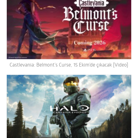
Castlevania: Belmont’s Curse, 15 Ekim’de çıkacak [Video]