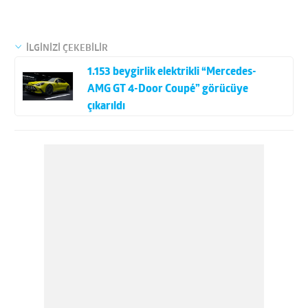
İLGİNİZİ ÇEKEBİLİR
1.153 beygirlik elektrikli “Mercedes-
AMG GT 4-Door Coupé” görücüye
çıkarıldı