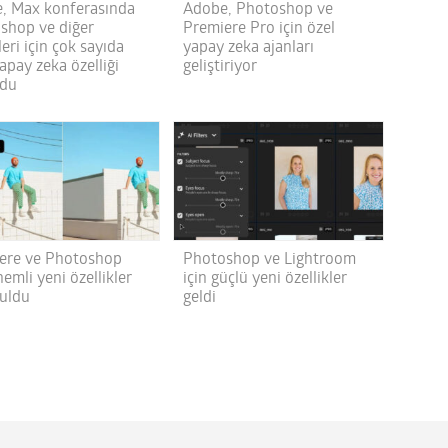
, Max konferasında
Adobe, Photoshop ve
shop ve diğer
Premiere Pro için özel
leri için çok sayıda
yapay zeka ajanları
apay zeka özelliği
geliştiriyor
rdu
ere ve Photoshop
Photoshop ve Lightroom
nemli yeni özellikler
için güçlü yeni özellikler
uldu
geldi