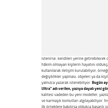
istenirse, kendileri yerine getirebilece
hâkim olmayan kişilerin hayatını oldukça
kullanılarak iletişim kurulabiliyor, örne
değişiklikler yapması, objeleri ya da kiş
yalnızca yazarak istenebiliyor.
Bugün ayr
Ultra” adı verilen, yazıya dayalı yeni gö
kalitesi vadeden bu yeni modeller, yazıl
ve karmaşık komutları algılayabiliyor. İ
ilk örneklere bakılırsa oldukça başarılı