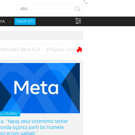
YA
TAKİP ET!
Mercedes-Benz CLA
#Toyota Corolla
ILLI TELEFON
a: “Yapay zeka sistemimiz testler
asında üçüncü parti bir hizmete
nsiz erişim sağladı.”