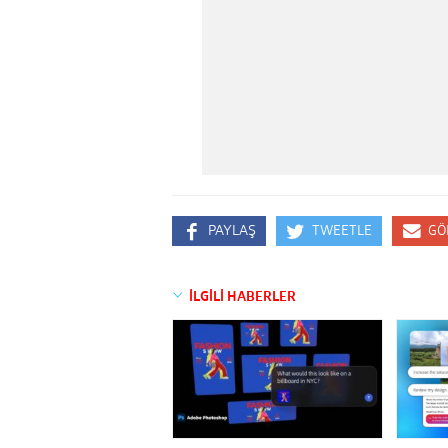
PAYLAŞ
TWEETLE
GÖ
İLGİLİ HABERLER