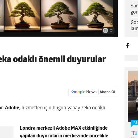
Sam
gör
Goo
kür
ka odaklı önemli duyurular
dan
Adobe
, hizmetleri için bugün yapay zeka odaklı
AS
Londra merkezli Adobe MAX etkinliğinde
“Tü
yapılan duyuruların merkezinde öncelikle