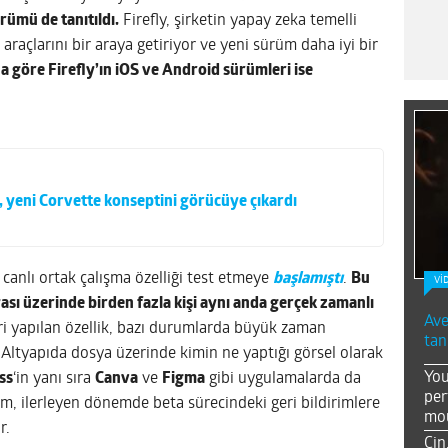
rümü de tanıtıldı.
Firefly, şirketin yapay zeka temelli
araçlarını bir araya getiriyor ve yeni sürüm daha iyi bir
a göre Firefly’ın iOS ve Android sürümleri ise
 yeni Corvette konseptini görücüye çıkardı
canlı ortak çalışma özelliği test etmeye
başlamıştı
.
Bu
Vİ
ası üzerinde birden fazla kişi aynı anda gerçek zamanlı
Ave
eri yapılan özellik, bazı durumlarda büyük zaman
tan
Altyapıda dosya üzerinde kimin ne yaptığı görsel olarak
You
ss
‘in yanı sıra
Canva
ve
Figma
gibi uygulamalarda da
per
em, ilerleyen dönemde beta sürecindeki geri bildirimlere
mou
r.
Çin