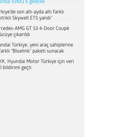
ndai IONIQ 6 gelecek”
rkiye’de son altı ayda altı farklı
ktrikli Skywell ET5 yandı”
rcedes-AMG GT 53 4-Door Coupé
ücüye çıkarıldı
ndai Türkiye, yeni araç sahiplerine
farklı “Bluelink” paketi sunacak
K, Hyundai Motor Türkiye için veri
al bildirimi geçti