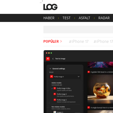
HABER
TEST
ASFALT
RADAR
POPÜLER
#iPhone 17
#iPhone 17