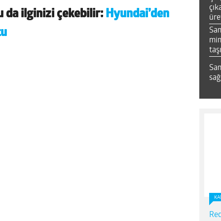
çık
 da ilginizi çekebilir:
Hyundai’den
üre
Sa
tu
mim
taş
Sam
sağ
KA
Red