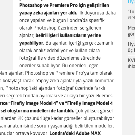
Hyu
Photoshop ve Premiere Pro için geliştirilen
“Tü
yapay zeka ajanları yer aldı.
İlk duyurusu daha
ele
önce yapılan ve bugün Londra’da spesifik
Me
olarak Photoshop üzerinden sergilenen
gör
ajanlar,
belirli işleri kullanıcıların yerine
yapabiliyor.
Bu ajanlar, içeriği gerçek zamanlı
Hyu
üç 
olarak analiz edebiliyor ve kullanıcılara
fotoğraf ile video düzenleme sürecinde
KVK
öneriler sunabiliyor. Bu önerileri, eğer
ihl
k olan ajanlar; Photoshop ve Premiere Pro’ya tam olarak
 kolaylaştıracak. Yapay zeka ajanlarıyla yazılı komutlar
ğin, Photoshop’taki ajandan fotoğraf üzerinde farklı
ileri seçerek fondan ayırması ve arkaya bir yazı eklemesi
ıca “Firefly Image Model 4” ve “Firefly Image Model 4
rsel oluşturma modelleri de tanıtıldı.
Çok yüksek görsel
anlardan 2K çözünürlüğe kadar görseller oluşturabiliyor
nsan anatomisinde sorun yaşamadığı belirtilen modeller,
 sonuçlar ortaya koyuyor.
Londra’daki Adobe MAX