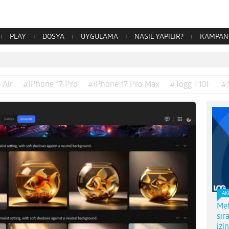
PLAY
DOSYA
UYGULAMA
NASIL YAPILIR?
KAMPAN
 Air
#iPhone 17 Pro
#iPhone 17 Pro Max
#Togg T10F
#
AK
Met
sır
izi