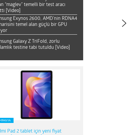
an “maglev” temelli bir test aracı
tti [Video]
msung Exynos 2600, AMD’nin RDNA4
arisini temel alan güçlü bir GPU
ıyor
sung Galaxy Z TriFold, zorlu
lamlık testine tabi tutuldu [Video]
MPANYA
mi Pad 2 tablet için yeni fiyat