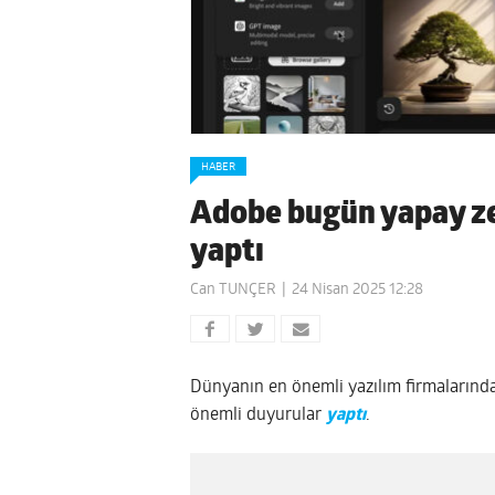
HABER
Adobe bugün yapay ze
yaptı
Can TUNÇER
24 Nisan 2025 12:28
Dünyanın en önemli yazılım firmaların
önemli duyurular
yaptı
.