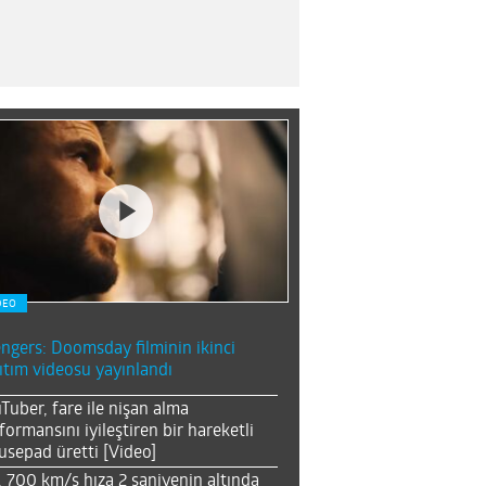
DEO
ngers: Doomsday filminin ikinci
ıtım videosu yayınlandı
Tuber, fare ile nişan alma
formansını iyileştiren bir hareketli
sepad üretti [Video]
, 700 km/s hıza 2 saniyenin altında