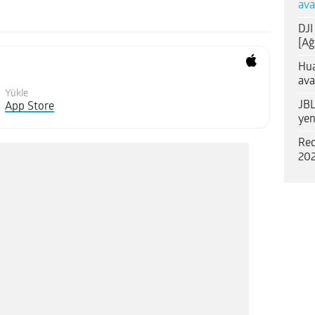
ava
DJI
[Ağ
Hua
ava
Yükle
JBL
App Store
yen
Red
202