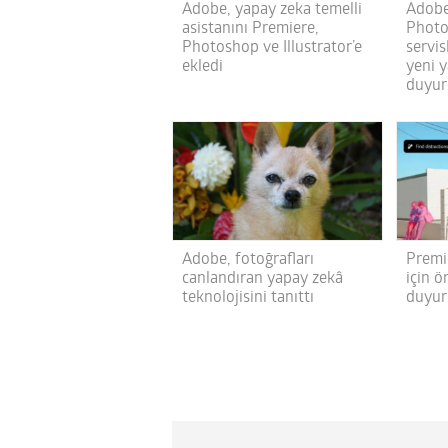
Adobe, yapay zeka temelli
Adobe
asistanını Premiere,
Photo
Photoshop ve Illustrator’e
servis
ekledi
yeni y
duyu
Adobe, fotoğrafları
Premi
canlandıran yapay zekâ
için ö
teknolojisini tanıttı
duyur