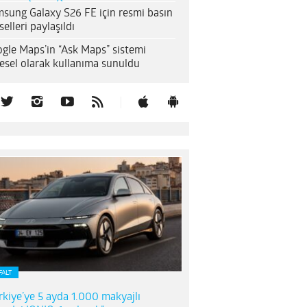
sung Galaxy S26 FE için resmi basın
selleri paylaşıldı
gle Maps’in “Ask Maps” sistemi
esel olarak kullanıma sunuldu
FALT
rkiye’ye 5 ayda 1.000 makyajlı