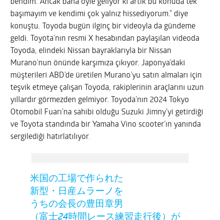
bendim. Ancak bana öyle geliyor ki artık bu konuda tek
başımayım ve kendimi çok yalnız hissediyorum.” diye
konuştu. Toyoda bugün ilginç bir videoyla da gündeme
geldi. Toyota’nın resmi X hesabından paylaşılan videoda
Toyoda, elindeki Nissan bayraklarıyla bir Nissan
Murano’nun önünde karşımıza çıkıyor. Japonya’daki
müşterileri ABD’de üretilen Murano’yu satın almaları için
teşvik etmeye çalışan Toyoda, rakiplerinin araçlarını uzun
yıllardır görmezden gelmiyor. Toyoda’nın 2024 Tokyo
Otomobil Fuarı’na sahibi olduğu Suzuki Jimny’yi getirdiği
ve Toyota standında bir Yamaha Vino scooter’ın yanında
sergilediği hatırlatılıyor
.
米国の工場で作られた
新型・日産ムラーノを
うちの会長の豊田章男
（富士24時間レース練習走行後）が