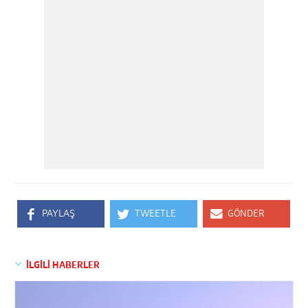
PAYLAŞ
TWEETLE
GÖNDER
İLGİLİ HABERLER