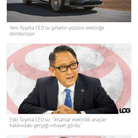
Yeni Toyota CEO’su şirketin yüzünü elektriğe
döndürüyor
Eski Toyota CEO’su: “İnsanlar elektrikli araçlar
hakkındaki gerçeği nihayet gördü”