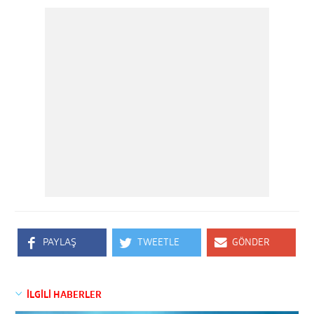
PAYLAŞ
TWEETLE
GÖNDER
İLGİLİ HABERLER