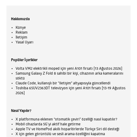
Hakkımızda
Künye
Reklam
İletişim
Yasal Uyarı
Popüler İçerikler
Volta VM2 elektrikli moped için yeni A101 fırsatı [13 Ağustos 2026]
Samsung Galaxy Z Fold 8 sahibi bir kişi, cihazının arka kameralarını
söktü
Claude Code, kullanışlı bir "iletişim" altyapısıyla güncellendi
Toshiba 65UV2363DT televizyon için yeni A101 fırsatı [13-19 Ağustos
2026]
Nasıl Yapılır?
X platformuna eklenen “otomatik çeviri” özelliği nasıl kapatılır?
Mobil cihazlarda 5G’yi aktif hale getirme
Apple TV ve HomePod akıllı hoparlörlerde Türkçe Siri dil desteği
X için gelen görüntülü ve sesli arama özelliğini kapatma