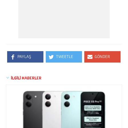
PAYLAŞ
TWEETLE
GÖNDER
İLGİLİ HABERLER