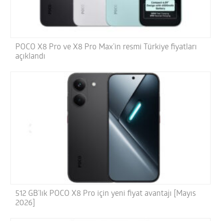
POCO X8 Pro ve X8 Pro Max’in resmi Türkiye fiyatları
açıklandı
512 GB’lık POCO X8 Pro için yeni fiyat avantajı [Mayıs
2026]