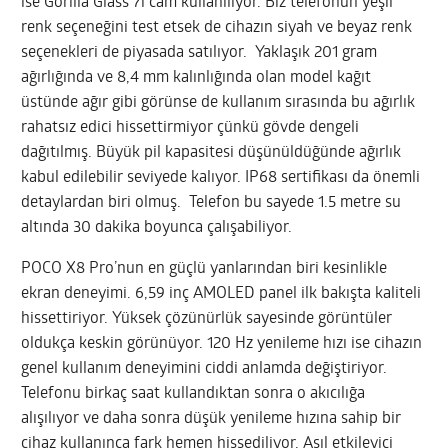
ise Gorilla Glass 7i cam kullanılıyor. Biz telefonun yeşil
renk seçeneğini test etsek de cihazın siyah ve beyaz renk
seçenekleri de piyasada satılıyor. Yaklaşık 201 gram
ağırlığında ve 8,4 mm kalınlığında olan model kağıt
üstünde ağır gibi görünse de kullanım sırasında bu ağırlık
rahatsız edici hissettirmiyor çünkü gövde dengeli
dağıtılmış. Büyük pil kapasitesi düşünüldüğünde ağırlık
kabul edilebilir seviyede kalıyor. IP68 sertifikası da önemli
detaylardan biri olmuş. Telefon bu sayede 1.5 metre su
altında 30 dakika boyunca çalışabiliyor.
POCO X8 Pro’nun en güçlü yanlarından biri kesinlikle
ekran deneyimi. 6,59 inç AMOLED panel ilk bakışta kaliteli
hissettiriyor. Yüksek çözünürlük sayesinde görüntüler
oldukça keskin görünüyor. 120 Hz yenileme hızı ise cihazın
genel kullanım deneyimini ciddi anlamda değiştiriyor.
Telefonu birkaç saat kullandıktan sonra o akıcılığa
alışılıyor ve daha sonra düşük yenileme hızına sahip bir
cihaz kullanınca fark hemen hissediliyor. Asıl etkileyici