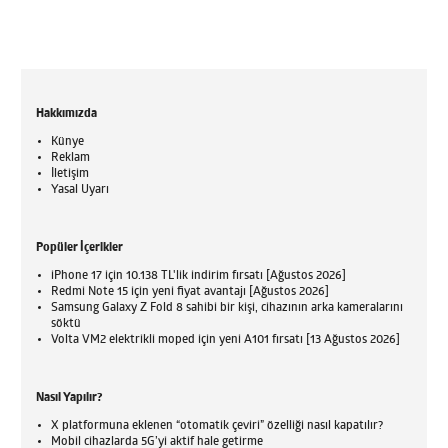
Hakkımızda
Künye
Reklam
İletişim
Yasal Uyarı
Popüler İçerikler
iPhone 17 için 10.138 TL'lik indirim fırsatı [Ağustos 2026]
Redmi Note 15 için yeni fiyat avantajı [Ağustos 2026]
Samsung Galaxy Z Fold 8 sahibi bir kişi, cihazının arka kameralarını
söktü
Volta VM2 elektrikli moped için yeni A101 fırsatı [13 Ağustos 2026]
Nasıl Yapılır?
X platformuna eklenen “otomatik çeviri” özelliği nasıl kapatılır?
Mobil cihazlarda 5G’yi aktif hale getirme