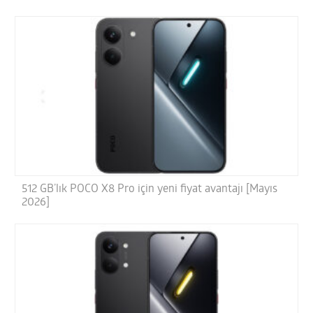
512 GB’lık POCO X8 Pro için yeni fiyat avantajı [Mayıs
2026]