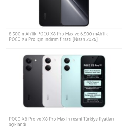
8.500 mAh’lik POCO X8 Pro Max ve 6.500 mAh’lik
POCO X8 Pro için indirim fırsatı [Nisan 2026]
POCO X8 Pro ve X8 Pro Max’in resmi Türkiye fiyatları
açıklandı