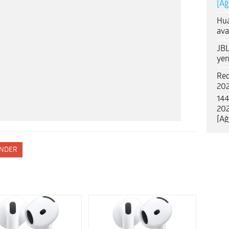
[Ağ
Hua
ava
JBL
yen
Red
202
144
202
[Ağ
NDER