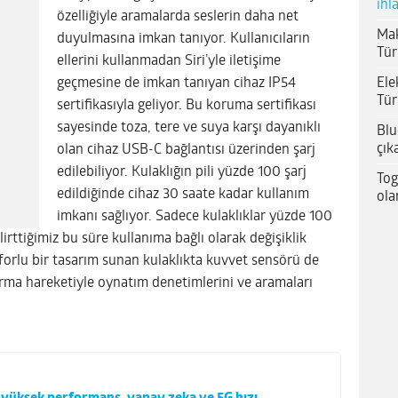
ihl
özelliğiyle aramalarda seslerin daha net
Mak
duyulmasına imkan tanıyor. Kullanıcıların
Tür
ellerini kullanmadan Siri’yle iletişime
Ele
geçmesine de imkan tanıyan cihaz IP54
Tür
sertifikasıyla geliyor. Bu koruma sertifikası
sayesinde toza, tere ve suya karşı dayanıklı
Blu
çık
olan cihaz USB-C bağlantısı üzerinden şarj
edilebiliyor. Kulaklığın pili yüzde 100 şarj
Tog
edildiğinde cihaz 30 saate kadar kullanım
ola
imkanı sağlıyor. Sadece kulaklıklar yüzde 100
lirttiğimiz bu süre kullanıma bağlı olarak değişiklik
nforlu bir tasarım sunan kulaklıkta kuvvet sensörü de
tırma hareketiyle oynatım denetimlerini ve aramaları