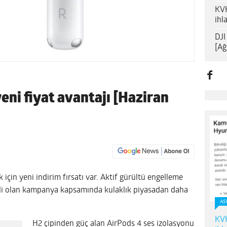
KVK
ihl
DJI
[Ağ
yeni fiyat avantajı [Haziran
 için yeni indirim fırsatı var. Aktif gürültü engelleme
erli olan kampanya kapsamında kulaklık piyasadan daha
AS
KVK
H2 çipinden güç alan AirPods 4 ses izolasyonu