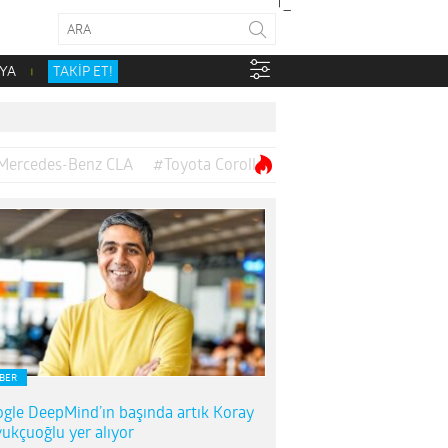
YA
TAKİP ET!
Mercedes-Benz CLA
#Toyota Corolla
BER
gle DeepMind’ın başında artık Koray
ukçuoğlu yer alıyor