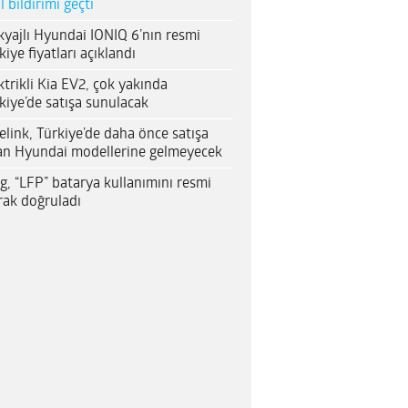
al bildirimi geçti
yajlı Hyundai IONIQ 6’nın resmi
kiye fiyatları açıklandı
ktrikli Kia EV2, çok yakında
kiye’de satışa sunulacak
elink, Türkiye’de daha önce satışa
an Hyundai modellerine gelmeyecek
g, “LFP” batarya kullanımını resmi
rak doğruladı