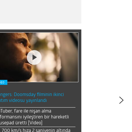
DEO
ngers: Doomsday filminin ikinci
ıtım videosu yayınlandı
Tuber, fare ile nişan alma
formansını iyileştiren bir hareketli
sepad üretti [Video]
, 700 km/s hıza 2 saniyenin altında