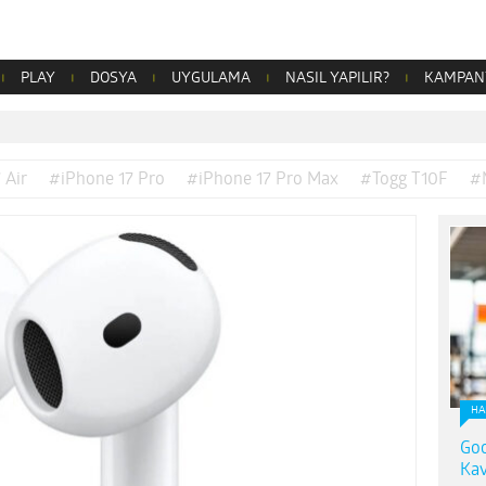
PLAY
DOSYA
UYGULAMA
NASIL YAPILIR?
KAMPAN
 Air
#iPhone 17 Pro
#iPhone 17 Pro Max
#Togg T10F
#
HA
Goo
Kav