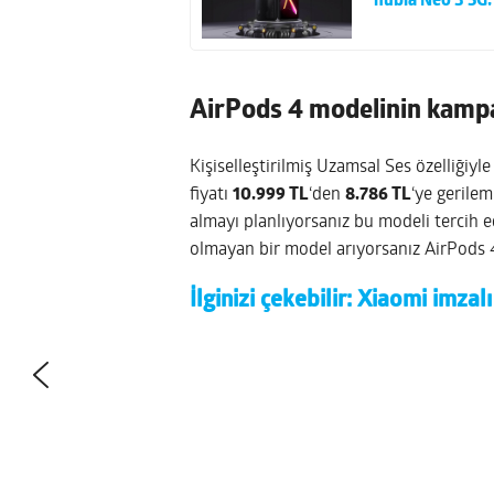
nubia Neo 3 5G:
AirPods 4 modelinin kampan
Kişiselleştirilmiş Uzamsal Ses özelliğiy
fiyatı
10.999 TL
‘den
8.786 TL
‘ye gerile
almayı planlıyorsanız bu modeli tercih ed
olmayan bir model arıyorsanız AirPods 4’
İlginizi çekebilir:
Xiaomi imzalı