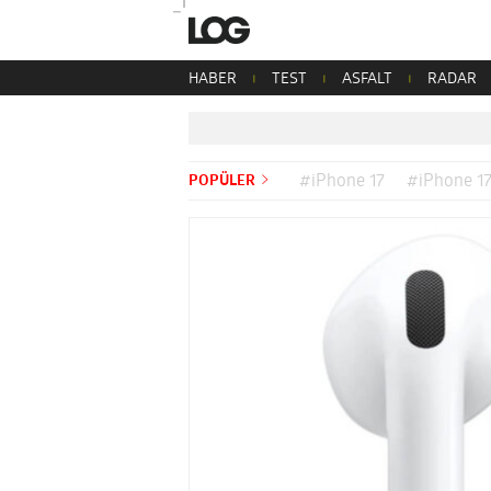
HABER
TEST
ASFALT
RADAR
POPÜLER
#iPhone 17
#iPhone 17