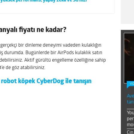
 yüksek performans, yapay zeka ve 5G hızı
yalı fiyatı ne kadar?
le gerçekçi bir dinleme deneyimi vadeden kulaklığın
miş durumda. Bugünlerde bir AirPods kulaklık satın
ebilirsiniz. Aktif gürültü engelleme özelliğine sahip
e de göz atabilirsiniz.
 robot köpek CyberDog ile tanışın
Vİ
Ave
tan
You
per
mou
Çin