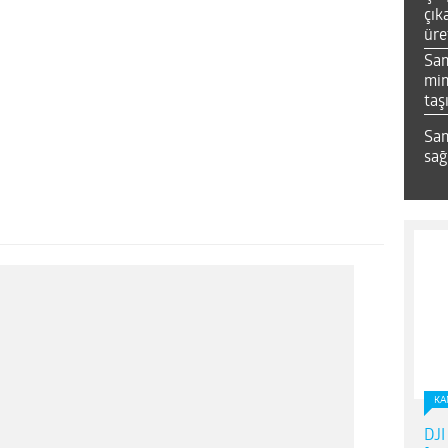
çık
üre
Sa
mim
taş
Sam
sağ
KA
DJI