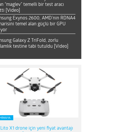
an “maglev” temelli bir test aracı
tti [Video]
msung Exynos 2600, AMD’nin RDNA4
arisini temel alan güçlü bir GPU
ıyor
sung Galaxy Z TriFold, zorlu
lamlık testine tabi tutuldu [Video]
MPANYA
 Lito X1 drone için yeni fiyat avantajı