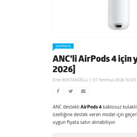
KAMPANYA
ANC’li AirPods 4 için 
2026]
Emir BOSTANOĞLU
01 Temmuz 2026 10:00
ANC destekli
AirPods 4
kablosuz kulaklık
özelliğine destek veren model için geç
uygun fiyata satın alınabiliyor.