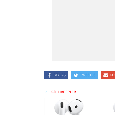
PAYLAŞ
TWEETLE
GÖ
İLGİLİ HABERLER