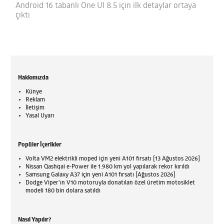
Android 16 tabanlı One UI 8.5 için ilk detaylar ortaya
çıktı
Hakkımızda
Künye
Reklam
İletişim
Yasal Uyarı
Popüler İçerikler
Volta VM2 elektrikli moped için yeni A101 fırsatı [13 Ağustos 2026]
Nissan Qashqai e-Power ile 1.980 km yol yapılarak rekor kırıldı
Samsung Galaxy A37 için yeni A101 fırsatı [Ağustos 2026]
Dodge Viper'ın V10 motoruyla donatılan özel üretim motosiklet
modeli 180 bin dolara satıldı
Nasıl Yapılır?