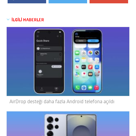
İLGİLİ HABERLER
AirDrop desteği daha fazla Android telefona açıldı