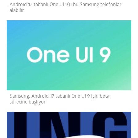
Android 17 tabanlı One UI 9’u bu Samsung telefonlar
alabilir
Samsung, Android 17 tabanlı One UI 9 için beta
sürecine başlıyor