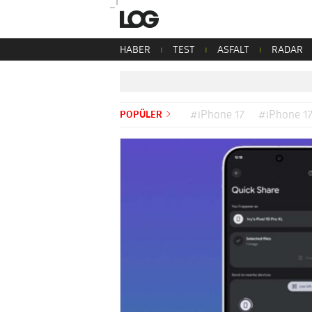
HABER
TEST
ASFALT
RADAR
POPÜLER
#iPhone 17
#iPhone 17