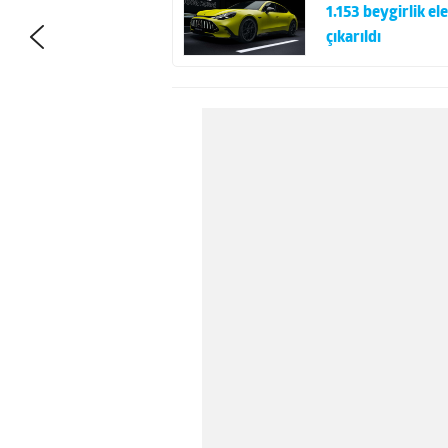
1.153 beygirlik 
çıkarıldı