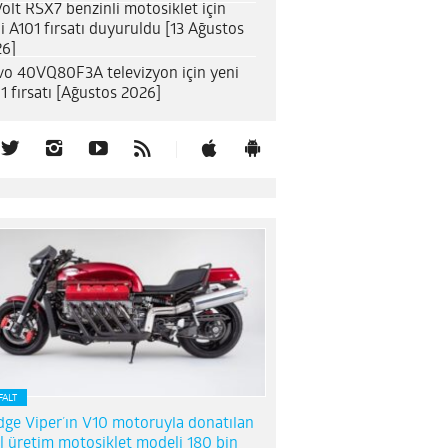
olt RSX7 benzinli motosiklet için
i A101 fırsatı duyuruldu [13 Ağustos
6]
o 40VQ80F3A televizyon için yeni
1 fırsatı [Ağustos 2026]
FALT
ge Viper’ın V10 motoruyla donatılan
l üretim motosiklet modeli 180 bin