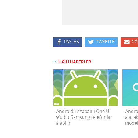
PAYLAŞ
TWEETLE
GÖ
İLGİLİ HABERLER
Android 17 tabanlı One UI
Andro
9’u bu Samsung telefonlar
alaca
alabilir
modell