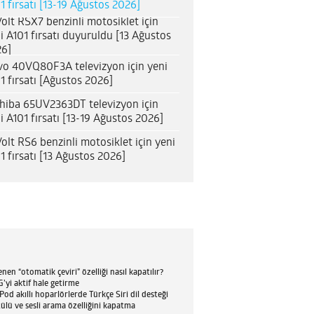
1 fırsatı [13-19 Ağustos 2026]
olt RSX7 benzinli motosiklet için
i A101 fırsatı duyuruldu [13 Ağustos
6]
o 40VQ80F3A televizyon için yeni
1 fırsatı [Ağustos 2026]
hiba 65UV2363DT televizyon için
i A101 fırsatı [13-19 Ağustos 2026]
olt RS6 benzinli motosiklet için yeni
1 fırsatı [13 Ağustos 2026]
en “otomatik çeviri” özelliği nasıl kapatılır?
’yi aktif hale getirme
d akıllı hoparlörlerde Türkçe Siri dil desteği
tülü ve sesli arama özelliğini kapatma