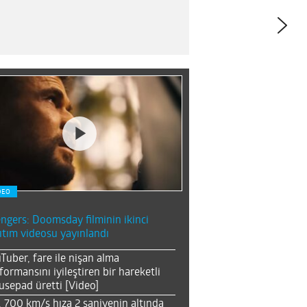
DEO
ngers: Doomsday filminin ikinci
ıtım videosu yayınlandı
Tuber, fare ile nişan alma
formansını iyileştiren bir hareketli
sepad üretti [Video]
, 700 km/s hıza 2 saniyenin altında