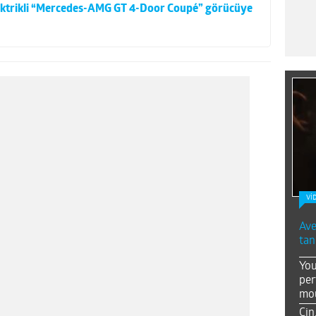
elektrikli “Mercedes-AMG GT 4-Door Coupé” görücüye
Vİ
Ave
tan
You
per
mou
Çin