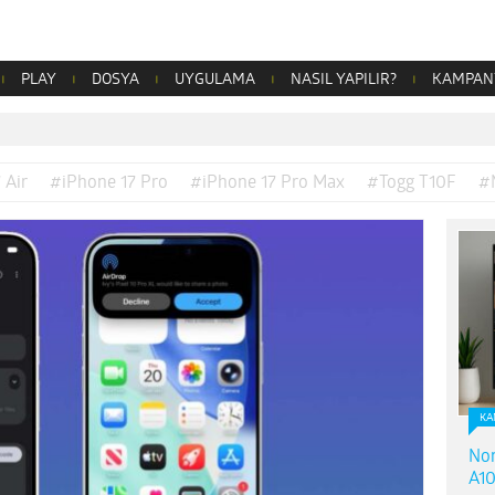
PLAY
DOSYA
UYGULAMA
NASIL YAPILIR?
KAMPAN
 Air
#iPhone 17 Pro
#iPhone 17 Pro Max
#Togg T10F
#
KA
Nor
A10