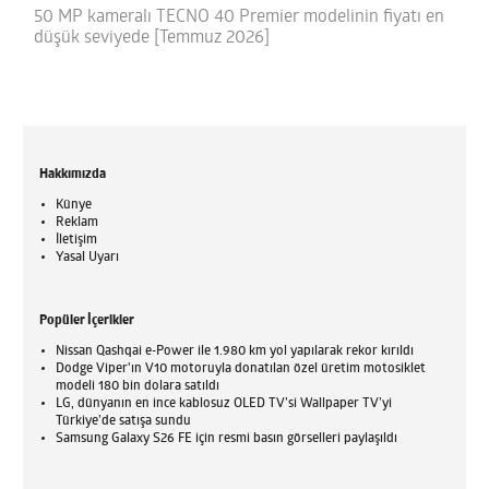
50 MP kameralı TECNO 40 Premier modelinin fiyatı en
düşük seviyede [Temmuz 2026]
Hakkımızda
Künye
Reklam
İletişim
Yasal Uyarı
Popüler İçerikler
Nissan Qashqai e-Power ile 1.980 km yol yapılarak rekor kırıldı
Dodge Viper'ın V10 motoruyla donatılan özel üretim motosiklet
modeli 180 bin dolara satıldı
LG, dünyanın en ince kablosuz OLED TV’si Wallpaper TV’yi
Türkiye’de satışa sundu
Samsung Galaxy S26 FE için resmi basın görselleri paylaşıldı