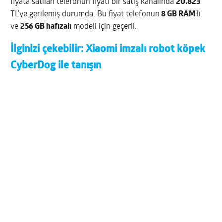
fiyata satılan telefonun fiyatı bir satış kanalında
20.823
TL’ye gerilemiş durumda. Bu fiyat telefonun
8 GB RAM
‘li
ve
256 GB hafızalı
modeli için geçerli.
İlginizi çekebilir:
Xiaomi imzalı robot köpek
CyberDog ile tanışın