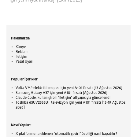
için yeni fiyat avantajı [Ekim 2025]
Hakkımızda
Künye
Reklam
İletişim
Yasal Uyarı
Popüler İçerikler
Volta VM2 elektrikli moped için yeni A101 fırsatı [13 Ağustos 2026]
Samsung Galaxy A37 için yeni A101 fırsatı [Ağustos 2026]
Claude Code, kullanışlı bir "iletişim" altyapısıyla güncellendi
Toshiba 65UV2363DT televizyon için yeni A101 fırsatı [13-19 Ağustos
2026]
Nasıl Yapılır?
X platformuna eklenen “otomatik çeviri” özelliği nasıl kapatılır?