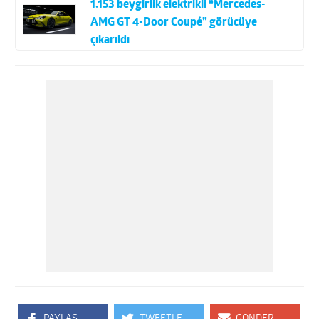
1.153 beygirlik elektrikli “Mercedes-
AMG GT 4-Door Coupé” görücüye
çıkarıldı
PAYLAŞ
TWEETLE
GÖNDER