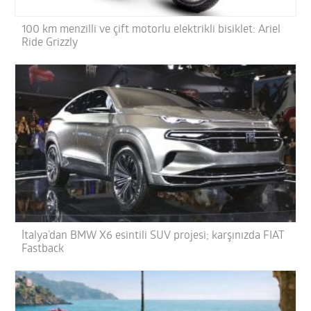
100 km menzilli ve çift motorlu elektrikli bisiklet: Ariel
Ride Grizzly
İtalya’dan BMW X6 esintili SUV projesi; karşınızda FIAT
Fastback