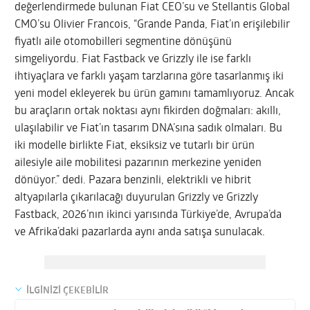
değerlendirmede bulunan Fiat CEO’su ve Stellantis Global
CMO’su Olivier Francois, “Grande Panda, Fiat’ın erişilebilir
fiyatlı aile otomobilleri segmentine dönüşünü
simgeliyordu. Fiat Fastback ve Grizzly ile ise farklı
ihtiyaçlara ve farklı yaşam tarzlarına göre tasarlanmış iki
yeni model ekleyerek bu ürün gamını tamamlıyoruz. Ancak
bu araçların ortak noktası aynı fikirden doğmaları: akıllı,
ulaşılabilir ve Fiat’ın tasarım DNA’sına sadık olmaları. Bu
iki modelle birlikte Fiat, eksiksiz ve tutarlı bir ürün
ailesiyle aile mobilitesi pazarının merkezine yeniden
dönüyor.” dedi. Pazara benzinli, elektrikli ve hibrit
altyapılarla çıkarılacağı duyurulan Grizzly ve Grizzly
Fastback, 2026’nın ikinci yarısında Türkiye’de, Avrupa’da
ve Afrika’daki pazarlarda aynı anda satışa sunulacak.
İLGİNİZİ ÇEKEBİLİR