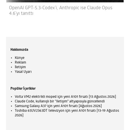
OpenAI GPT-5.3-Codex’i, Anthropic ise Claude Opus
4.6’yı tanıttı
Hakkımızda
Künye
Reklam
İletişim
Yasal Uyarı
Popüler İçerikler
Volta VM2 elektrikli moped için yeni A101 fırsatı [13 Ağustos 2026]
Claude Code, kullanışlı bir "iletişim" altyapısıyla güncellendi
Samsung Galaxy A37 için yeni A101 fırsatı [Ağustos 2026]
Toshiba 65UV2363DT televizyon için yeni A101 fırsatı [13-19 Ağustos
2026]