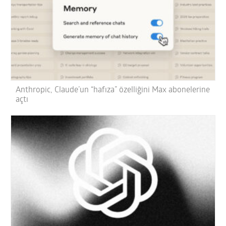
Anthropic, Claude’un “hafıza” özelliğini Max abonelerine
açtı