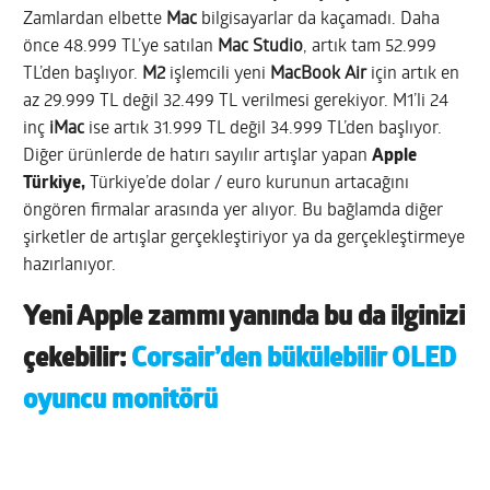
Zamlardan elbette
Mac
bilgisayarlar da kaçamadı. Daha
önce 48.999 TL’ye satılan
Mac Studio
, artık tam 52.999
TL’den başlıyor.
M2
işlemcili yeni
MacBook Air
için artık en
az 29.999 TL değil 32.499 TL verilmesi gerekiyor. M1’li 24
inç
iMac
ise artık 31.999 TL değil 34.999 TL’den başlıyor.
Diğer ürünlerde de hatırı sayılır artışlar yapan
Apple
Türkiye,
Türkiye’de dolar / euro kurunun artacağını
öngören firmalar arasında yer alıyor. Bu bağlamda diğer
şirketler de artışlar gerçekleştiriyor ya da gerçekleştirmeye
hazırlanıyor.
Yeni Apple zammı yanında bu da ilginizi
çekebilir:
Corsair’den bükülebilir OLED
oyuncu monitörü