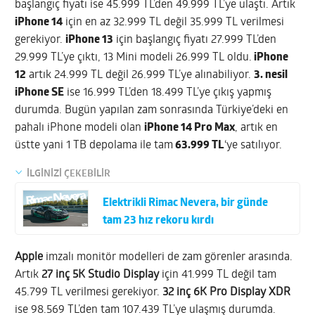
başlangıç fiyatı ise 45.999 TL’den 49.999 TL’ye ulaştı. Artık
iPhone 14
için en az 32.999 TL değil 35.999 TL verilmesi
gerekiyor.
iPhone 13
için başlangıç fiyatı 27.999 TL’den
29.999 TL’ye çıktı, 13 Mini modeli 26.999 TL oldu.
iPhone
12
artık 24.999 TL değil 26.999 TL’ye alınabiliyor.
3. nesil
iPhone SE
ise 16.999 TL’den 18.499 TL’ye çıkış yapmış
durumda. Bugün yapılan zam sonrasında Türkiye’deki en
pahalı iPhone modeli olan
iPhone 14 Pro Max
, artık en
üstte yani 1 TB depolama ile tam
63.999 TL
‘ye satılıyor.
İLGİNİZİ ÇEKEBİLİR
Elektrikli Rimac Nevera, bir günde
tam 23 hız rekoru kırdı
Apple
imzalı monitör modelleri de zam görenler arasında.
Artık
27 inç 5K Studio Display
için 41.999 TL değil tam
45.799 TL verilmesi gerekiyor.
32 inç 6K Pro Display XDR
ise 98.569 TL’den tam 107.439 TL’ye ulaşmış durumda.