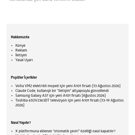
Hakkımızda
Künye
Reklam
İletişim
Yasal Uyarı
Popüler İçerikler
Volta VM2 elektrikli moped için yeni A101 fırsatı [13 Ağustos 2026]
Claude Code, kullanışlı bir "iletişim" altyapısıyla güncellendi
Samsung Galaxy A37 için yeni A101 fırsatı [Ağustos 2026]
Toshiba 65UV2363DT televizyon için yeni A101 fırsatı [13-19 Ağustos
2026]
Nasıl Yapılır?
X platformuna eklenen “otomatik çeviri” özelliği nasıl kapatılır?