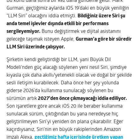
Bu konu daha sonra bir kez daha gündeme geldi. Mark
Gurman, geçtiğimiz aylarda iOS 19’daki en büyük yeniliğin
“LLM Siri” olacağını iddia etmişti.
Bildiğiniz üzere Siri şu
anda temel işlevler dışında etkili bir performans
sergileyemiyor.
Bunu değiştirmek ve dijital asistanını
geleceğe taşımak isteyen Apple,
Gurman’a göre bir süredir
LLM Siri üzerinde çalışıyor.
Şirketin kendi geliştirdiği bir LLM, yani Büyük Dil
Modeli’nden güç alacağı söylenen yeni nesil Siri, şimdiye
kıyasla çok daha akıllı/yetenekli olacak ve doğal bir şekilde
sesli iletişim kurabilecek. Daha önce her şey yolunda
giderse 2026’da kullanıma sunulacağı söylenen bu
sürümün artık
2027’den önce çıkmayacağı iddia ediliyor.
Son işaretlere göre ancak iOS 20 ile beraber kullanıma
sunulacak sürüm, çıktığından bu yana neredeyse hiç
geliştirilmeyen Siri’yi yeniden ön plana çıkarabilir. Eğer
kaçırdıysanız, Siri’nin en büyük rakiplerinden Amazon
imzalı Alexa,
geçtiğimiz hafta içerisinde üretken yapan