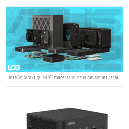
Intel’in bıraktığı “NUC” macerasını Asus devam ettirecek