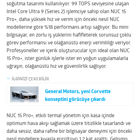
soğutma tasarımı kullanılıyor. 99 TOPS seviyesine ulaşan
Intel Core Ultra 9 (Series 2) işlemciye sahip olan NUC 15
Pro+, daha yüksek hız ve verim için önceki nesil NUC
modellerine göre %18 performans artışı sağlıyor. Bu mini
bilgisayar, en zorlu iş yüklerini hafifleterek sorunsuz çoklu
görev performansı ve olağanüstü enerji verimliliği veriyor.
Profesyoneller ve içerik oluşturucular için ideal olan NUC
15 Pro+, ister günlük işlerle ister en yoğun uygulamalarla
uğraşın, olağanüstü hız ve güvenilirlik sağlıyor.
İLGİNİZİ ÇEKEBİLİR
General Motors, yeni Corvette
konseptini görücüye çıkardı
NUC 15 Pro+, etkili termal yönetim için kasa içinde
optimum hava akışı sağlamak üzere titizlikle tasarlandı ve
daha sessiz, daha rafine bir bilgisayar deneyimi için önceki
nesil modellere kıyasla gürültüyü 1,2 kat azalttı. Gelişmiş