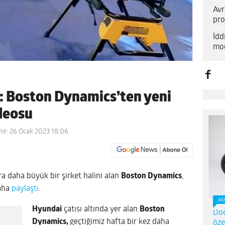
Avr
pro
İd
mod
: Boston Dynamics’ten yeni
ideosu
me: 26 Ocak 2023 18:06
a daha büyük bir şirket halini alan
Boston Dynamics
,
saha
paylaştı
.
AS
Hyundai
çatısı altında yer alan
Boston
Dod
Dynamics,
geçtiğimiz hafta bir kez daha
öze