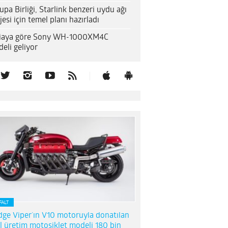
upa Birliği, Starlink benzeri uydu ağı
jesi için temel planı hazırladı
diaya göre Sony WH-1000XM4C
eli geliyor
FALT
ge Viper’ın V10 motoruyla donatılan
l üretim motosiklet modeli 180 bin