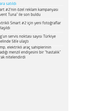
ara satıldı
rt #2’nin özel reklam kampanyası
vent Tuna” ile son buldu
ktrikli Smart #2 için yeni fotoğraflar
laşıldı
g’un servis noktası sayısı Türkiye
elinde 58’e ulaştı
mp, elektrikli araç sahiplerinin
adığı menzil endişesini bir “hastalık”
rak nitelendirdi