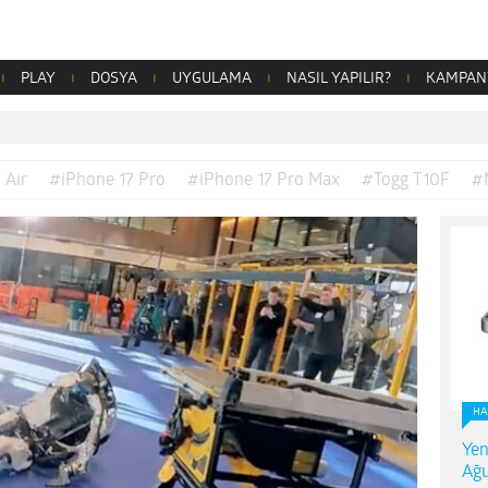
PLAY
DOSYA
UYGULAMA
NASIL YAPILIR?
KAMPAN
 Air
#iPhone 17 Pro
#iPhone 17 Pro Max
#Togg T10F
#
HA
Yen
Ağu