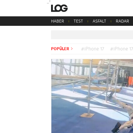
HABER
TEST
ASFALT
RADAR
POPÜLER
#iPhone 17
#iPhone 17