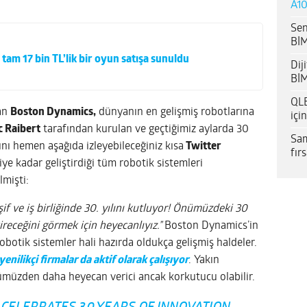
A10
Sen
BİM
tam 17 bin TL’lik bir oyun satışa sunuldu
Dij
BİM
QLE
lan
Boston Dynamics,
dünyanın en gelişmiş robotlarına
içi
 Raibert
tarafından kurulan ve geçtiğimiz aylarda 30
Sam
ını hemen aşağıda izleyebileceğiniz kısa
Twitter
fır
iye kadar geliştirdiği tüm robotik sistemleri
lmişti:
 ve iş birliğinde 30. yılını kutluyor! Önümüzdeki 30
ireceğini görmek için heyecanlıyız.”
Boston Dynamics’in
obotik sistemler hali hazırda oldukça gelişmiş haldeler.
yenilikçi firmalar da aktif olarak çalışıyor
. Yakın
nümüzden daha heyecan verici ancak korkutucu olabilir.