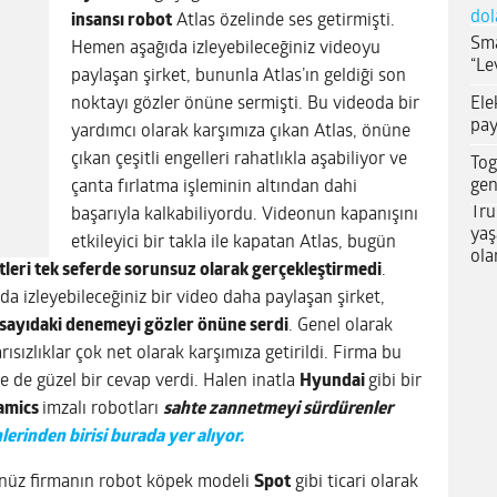
dol
insansı robot
Atlas özelinde ses getirmişti.
Sma
Hemen aşağıda izleyebileceğiniz videoyu
“Le
paylaşan şirket, bununla Atlas’ın geldiği son
Ele
noktayı gözler önüne sermişti. Bu videoda bir
pay
yardımcı olarak karşımıza çıkan Atlas, önüne
çıkan çeşitli engelleri rahatlıkla aşabiliyor ve
Tog
gen
çanta fırlatma işleminin altından dahi
Tru
başarıyla kalkabiliyordu. Videonun kapanışını
yaş
etkileyici bir takla ile kapatan Atlas, bugün
ola
leri tek seferde sorunsuz olarak gerçekleştirmedi
.
 izleyebileceğiniz bir video daha paylaşan şirket,
 sayıdaki denemeyi gözler önüne serdi
. Genel olarak
sızlıklar çok net olarak karşımıza getirildi. Firma bu
e de güzel bir cevap verdi. Halen inatla
Hyundai
gibi bir
amics
imzalı robotları
sahte zannetmeyi sürdürenler
rinden birisi burada yer alıyor.
henüz firmanın robot köpek modeli
Spot
gibi ticari olarak