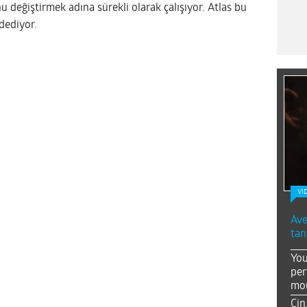
 değiştirmek adına sürekli olarak çalışıyor. Atlas bu
dediyor.
Vİ
Ave
tan
You
per
mou
Çin