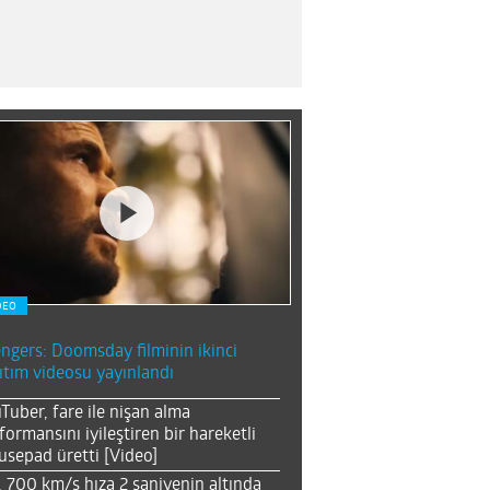
DEO
ngers: Doomsday filminin ikinci
ıtım videosu yayınlandı
Tuber, fare ile nişan alma
formansını iyileştiren bir hareketli
sepad üretti [Video]
, 700 km/s hıza 2 saniyenin altında