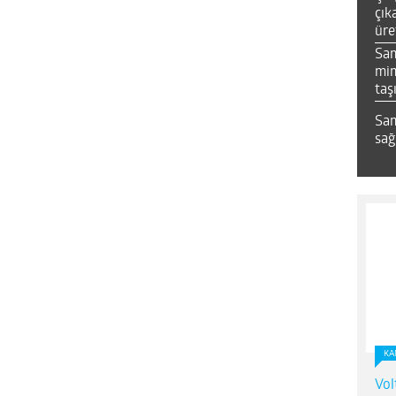
çık
üre
Sa
mim
taş
Sam
sağ
KA
Vol