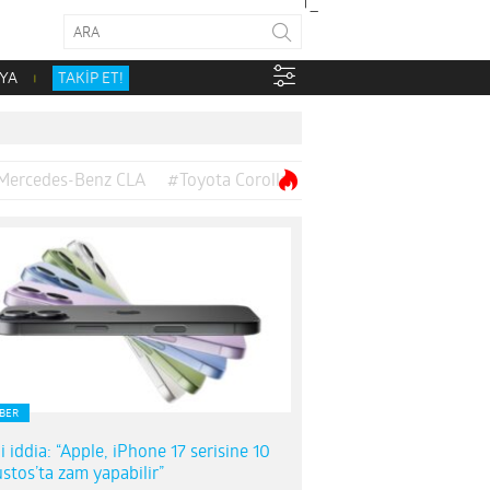
YA
TAKİP ET!
Mercedes-Benz CLA
#Toyota Corolla
BER
i iddia: “Apple, iPhone 17 serisine 10
stos’ta zam yapabilir”