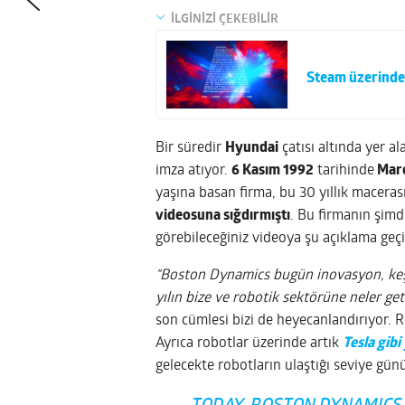
İLGİNİZİ ÇEKEBİLİR
Steam üzerinde 
Bir süredir
Hyundai
çatısı altında yer a
imza atıyor.
6 Kasım 1992
tarihinde
Marc
yaşına basan firma, bu 30 yıllık maceras
videosuna sığdırmıştı
. Bu firmanın şimd
görebileceğiniz videoya şu açıklama geçi
“Boston Dynamics bugün inovasyon, keşif
yılın bize ve robotik sektörüne neler get
son cümlesi bizi de heyecanlandırıyor. R
Ayrıca robotlar üzerinde artık
Tesla gibi 
gelecekte robotların ulaştığı seviye gü