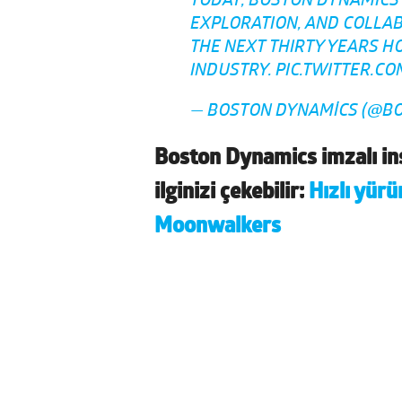
TODAY, BOSTON DYNAMICS 
EXPLORATION, AND COLLAB
THE NEXT THIRTY YEARS H
INDUSTRY.
PIC.TWITTER.C
— BOSTON DYNAMICS (@B
Boston Dynamics imzalı ins
ilginizi çekebilir:
Hızlı yürü
Moonwalkers