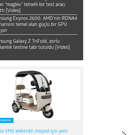
an “maglev” temelli bir test aracı
tti [Video]
msung Exynos 2600, AMD’nin RDNA4
arisini temel alan güçlü bir GPU
ıyor
sung Galaxy Z TriFold, zorlu
lamlık testine tabi tutuldu [Video]
MPANYA
ta VM2 elektrikli moped için yeni