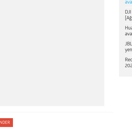
ava
DJI
[Ağ
Hua
ava
JBL
yen
Red
202
NDER