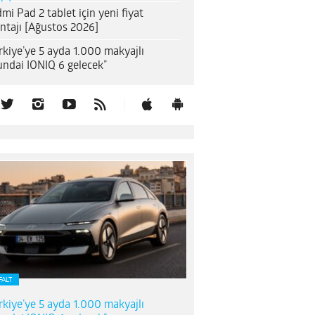
mi Pad 2 tablet için yeni fiyat
ntajı [Ağustos 2026]
rkiye’ye 5 ayda 1.000 makyajlı
ndai IONIQ 6 gelecek”
FALT
rkiye’ye 5 ayda 1.000 makyajlı