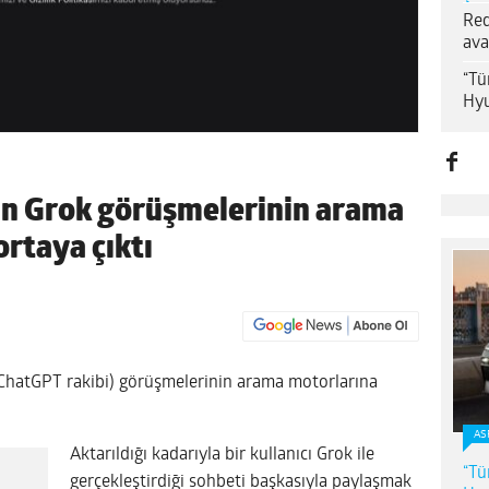
Red
ava
“Tü
Hyu
lan Grok görüşmelerinin arama
rtaya çıktı
ı ChatGPT rakibi) görüşmelerinin arama motorlarına
AS
Aktarıldığı kadarıyla bir kullanıcı Grok ile
“Tü
gerçekleştirdiği sohbeti başkasıyla paylaşmak