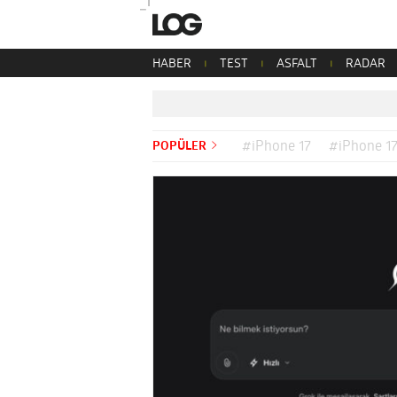
HABER
TEST
ASFALT
RADAR
POPÜLER
#iPhone 17
#iPhone 17