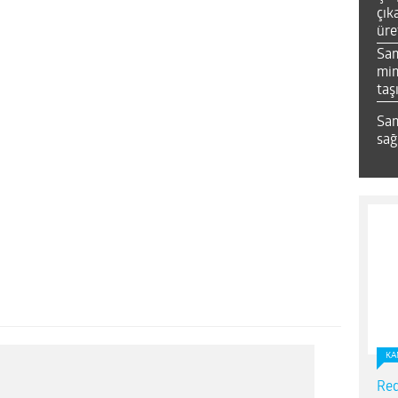
çık
üre
Sa
mim
taş
Sam
sağ
KA
Red