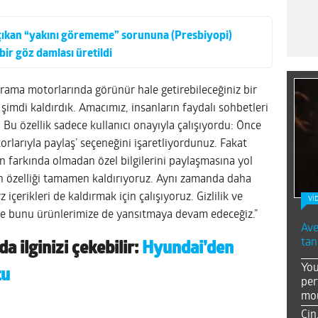
a çıkan “yakını görememe” sorununa (Presbiyopi)
bir göz damlası üretildi
arama motorlarında görünür hale getirebileceğiniz bir
a şimdi kaldırdık. Amacımız, insanların faydalı sohbetleri
Bu özellik sadece kullanıcı onayıyla çalışıyordu: Önce
orlarıyla paylaş’ seçeneğini işaretliyordunuz. Fakat
ın farkında olmadan özel bilgilerini paylaşmasına yol
çin özelliği tamamen kaldırıyoruz. Aynı zamanda daha
çerikleri de kaldırmak için çalışıyoruz. Gizlilik ve
Vİ
 ve bunu ürünlerimize de yansıtmaya devam edeceğiz.”
Ave
tan
da ilginizi çekebilir:
Hyundai’den
You
tu
per
mou
Çin