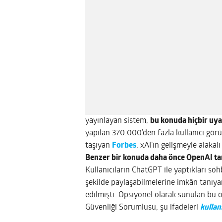
yayınlayan sistem,
bu konuda hiçbir uya
yapılan 370.000’den fazla kullanıcı gör
taşıyan
Forbes
, xAI’ın gelişmeyle alakal
Benzer bir konuda daha önce OpenAI tar
Kullanıcıların ChatGPT ile yaptıkları s
şekilde paylaşabilmelerine imkân tanıyan
edilmişti. Opsiyonel olarak sunulan bu öz
Güvenliği Sorumlusu, şu ifadeleri
kullan