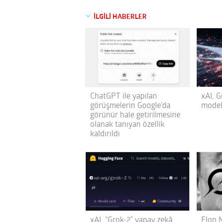
İLGİLİ HABERLER
ChatGPT ile yapılan
xAI, 
görüşmelerin Google’da
modeli
görünür hale getirilmesine
olanak tanıyan özellik
kaldırıldı
xAI, “Grok-2” yapay zekâ
Elon 