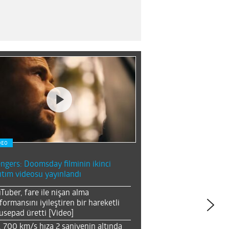
DEO
ngers: Doomsday filminin ikinci
ıtım videosu yayınlandı
Tuber, fare ile nişan alma
formansını iyileştiren bir hareketli
sepad üretti [Video]
, 700 km/s hıza 2 saniyenin altında