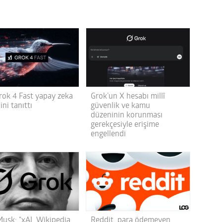
Grok 4 Fast yapay zeka
Grok’un X hesabı millî
ni tanıttı
güvenlik ve kamu
düzeninin korunması
gerekçesiyle erişime
engellendi
Musk: “xAI, Wikipedia
Reddit, para ödemeyen