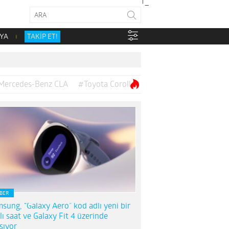
YA
TAKİP ET!
Mercedes-Benz CLA
#Toyota Corolla
BER
sung, “Galaxy Aero” kod adlı yeni bir
llı saat ve Galaxy Fit 4 üzerinde
ışıyor