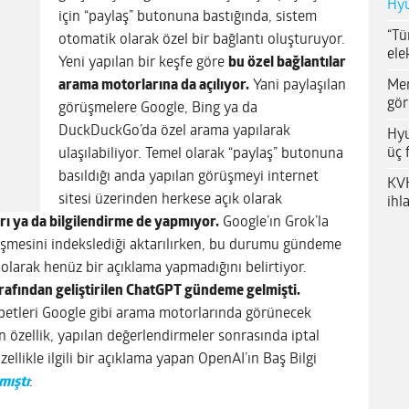
Hyu
için “paylaş” butonuna bastığında, sistem
“Tü
otomatik olarak özel bir bağlantı oluşturuyor.
ele
Yeni yapılan bir keşfe göre
bu özel bağlantılar
Me
arama motorlarına da açılıyor.
Yani paylaşılan
gör
görüşmelere Google, Bing ya da
DuckDuckGo’da özel arama yapılarak
Hyu
üç 
ulaşılabiliyor. Temel olarak “paylaş” butonuna
basıldığı anda yapılan görüşmeyi internet
KVK
sitesi üzerinden herkese açık olarak
ihl
rı ya da bilgilendirme de yapmıyor.
Google’ın Grok’la
üşmesini indekslediği aktarılırken, bu durumu gündeme
ı olarak henüz bir açıklama yapmadığını belirtiyor.
afından geliştirilen ChatGPT gündeme gelmişti.
ohbetleri Google gibi arama motorlarında görünecek
 özellik, yapılan değerlendirmeler sonrasında iptal
ellikle ilgili bir açıklama yapan OpenAI’ın Baş Bilgi
mıştı
: