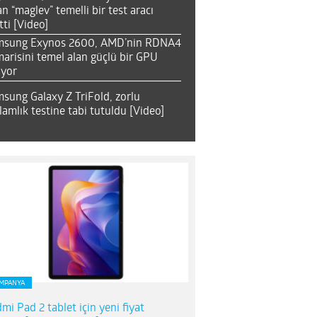
an “maglev” temelli bir test aracı
tti [Video]
msung Exynos 2600, AMD’nin RDNA4
arisini temel alan güçlü bir GPU
ıyor
sung Galaxy Z TriFold, zorlu
lamlık testine tabi tutuldu [Video]
MPANYA
mi Pad 2 tablet için yeni fiyat