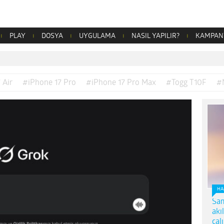
PLAY
DOSYA
UYGULAMA
NASIL YAPILIR?
KAMPAN
 Air
#iPhone 17 Pro
#iPhone 17 Pro Max
#Togg T10F
#
HA
Sam
akı
çal