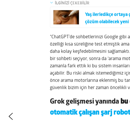
İLGİNİZİ ÇEKEBİLİR
Yaş ilerledikçe ortay
çözüm olabilecek yeni 
“ChatGPT’de sohbetlerinizi Google gibi 
özelliği kısa süreliğine test etmiştik am
daha kolay keşfedebilmesini sağlamaktı. 
bir sohbeti seçiyor, sonra da ‘arama mot
zamanla fark ettik ki bu sistem insanlar
açabilir. Bu riski almak istemediğimiz i
önce arama motorlarına eklenmiş bu tarz i
güvenlik bizim için her zaman öncelikli
Grok gelişmesi yanında
bu 
otomatik çalışan şarj robo