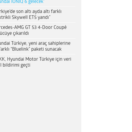
ndai IONIQ 6 gelecek”
rkiye’de son altı ayda altı farklı
ktrikli Skywell ET5 yandı”
rcedes-AMG GT 53 4-Door Coupé
ücüye çıkarıldı
ndai Türkiye, yeni araç sahiplerine
farklı “Bluelink” paketi sunacak
K, Hyundai Motor Türkiye için veri
al bildirimi geçti