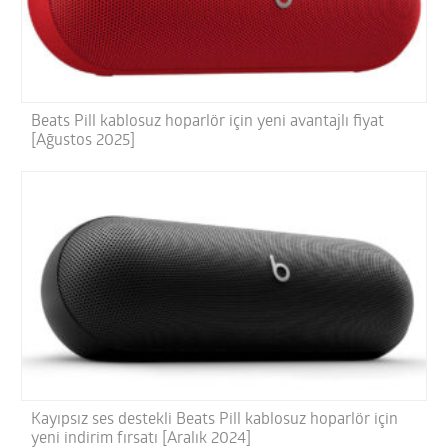
Beats Pill kablosuz hoparlör için yeni avantajlı fiyat
[Ağustos 2025]
Kayıpsız ses destekli Beats Pill kablosuz hoparlör için
yeni indirim fırsatı [Aralık 2024]