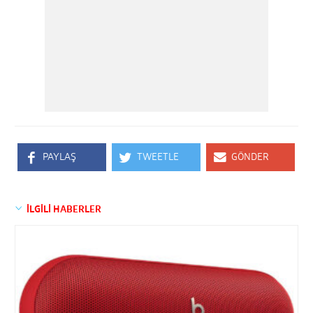
PAYLAŞ
TWEETLE
GÖNDER
İLGİLİ HABERLER